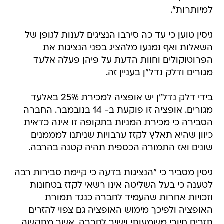
למיותרות".
גיסין טוען כי עד כה סירבו הנציגים לענות לגופן של
השאלות ואף נמנעו מלהציג בפני הנציגות את
הפרוטוקולים וחוות הדעת על פיהן פעלה אלעד
מגורים ודלק נדל"ן בעניין זה.
בידי דלק נדל"ן יש אופציה למכירת 25% באלעד
מגורים. אופציה זו פוקעת ב- 14 בנובמבר. החברה
הסבירה כי מכירת המניות בתקופה זו אינה כדאית
כיוון שהיא תאלץ לקזז ערבויות שניתנו למממנים
שונים ואז התמורה הכספית תהיה קטנה בהרבה.
גיסין מסביר כי "הנציגות בדעה כי קיימת סבירות רבה
לטענה כי בעל השליטה אינו רשאי לקזז בטחונות
וזכויות אחרות שהעמיד לחברה כנגד תמורת
האופציה ולפיכך מימוש האופציה גם צפוי להזרים
תזרים חיובי משמעותי וישיר לחברה, אשר מתקשה