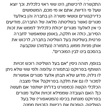
התקשרה לרכישתן, הינו שווי ראוי כלכלית. וכך יוצא
שעל פי הדיווח, אתם או מי מכם, המשמשים
כדירקטורים ונושאי משרה הן בחברה והן באלעד
מגורים (אשר בשליטתה מלאה של החברה), מודיעים
כי אין לאלעד מגורים 'יכולת כלכלית' לממש את זכות
הסירוב, כולה או חלקה, באופן שמאפשר לחברה
פרטית בשליטת בעל השליטה בחברה, לרכוש את
אותן מניות ממש, בתמורה (נעלמה) שנקבעה
בהסכם בינו לבין המוכרים".
בנוסף, תוהה גיסין "אם בעל השליטה רוכש זכויות
השותף בפרויקט (בתמורה עלומה ולפי שווי שלא ניתן
לו גילוי), מדוע שלא תבחן אלעד מגורים אפשרות
למכור לו גם את חלקה בפרויקט? אולי מצבה
הכלכלי הקשה (כמפורט בדו"ח) ישתפר אם תעשה
כן? האם העובדה שממילא זכויות אלעד מגורים
בפרויקט מונחות בכיסו (המטאפורי) של בעל
השליטה, הופכות את רכישת הזכויות ממנה