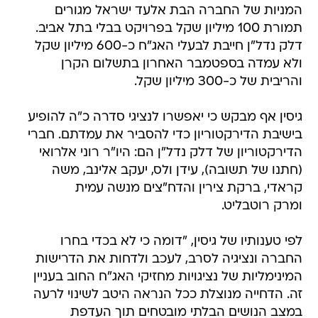
המניות של החברה הבת אלעד ישראל מגורים
תמורת 100 מיליון שקל בפרויקט בבלי בתל אביב.
דלק נדל"ן חייבת לבעלי האג"ח כ-600 מיליון שקל
ולא עמדה בספטמבר האחרון בתשלום הקרן
והריבית של כ-300 מיליון שקל.
גיסין אף מבקש כי יאפשרו לנציגי סדרה כ"ה להופיע
בישיבת הדירקטוריון כדי להסביר את עמדתם. חברי
הדירקטוריון של דלק נדל"ן הם: היו"ר רוני אלרואי
(חתנו של תשובה), עידן ולס, יעקב אלינב, משה
קראדי, ברקת צירין והדח"צים מנשה עמית
ומרק רוטבליט.
לפי טענותיו של גיסין, "דומה כי לא בכדי בחרו
החברה ונציגיה לסרב, לעכב ולדחות את הדרישות
המינימליות של נציגויות מחזיקי האג"ח החוב בעניין
זה. הדחייה מנוצלת ככל הנראה היטב לשינוי לרעה
במצב הנושים הבלתי מובטחים תוך העדפת