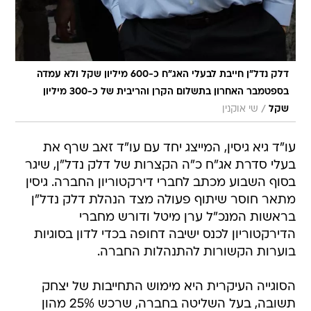
דלק נדל"ן חייבת לבעלי האג"ח כ-600 מיליון שקל ולא עמדה
בספטמבר האחרון בתשלום הקרן והריבית של כ-300 מיליון
/
שקל
שי אוקנין
עו"ד גיא גיסין, המייצג יחד עם עו"ד זאב שרף את
בעלי סדרת אג"ח כ"ה הקצרות של דלק נדל"ן, שיגר
בסוף השבוע מכתב לחברי דירקטוריון החברה. גיסין
מתאר חוסר שיתוף פעולה מצד הנהלת דלק נדל"ן
בראשות המנכ"ל ערן מיטל ודורש מחברי
הדירקטוריון לכנס ישיבה דחופה בכדי לדון בסוגיות
בוערות הקשורות להתנהלות החברה.
הסוגייה העיקרית היא מימוש התחייבות של יצחק
תשובה, בעל השליטה בחברה, שרכש 25% מהון