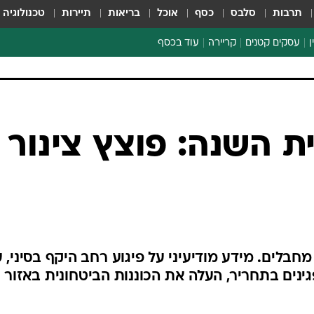
תרבות
סלבס
כסף
אוכל
בריאות
תיירות
טכנולוגיה
ן
עסקים קטנים
קריירה
עוד בכסף
חינוך פיננסי
כסף עולמי
דין וחשבון
קריפטו
ספורט ביזנס
 השנה: פוצץ צינור