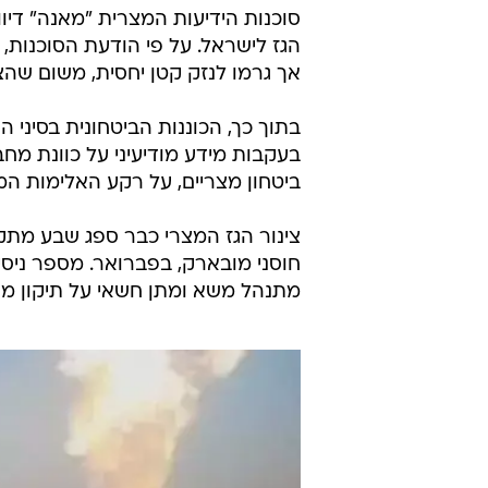
הגז המצרי
TheMarker
25.11.2011 / 16:47
ככל הנראה הפיצוץ נגרם על ידי 
רקע האלימות המופעלת נגד מפגי
עריש וצפון סיני
סוכנות הידיעות המצרית "מאנה" דיוו
אך גרמו לנזק קטן יחסית, משום שהצי
בתוך כך, הכוננות הביטחונית בסיני 
בעקבות מידע מודיעיני על כוונת מחב
ביטחון מצריים, על רקע האלימות המ
צינור הגז המצרי כבר ספג שבע מת