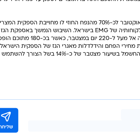
יטרס
י יותר משלוש שנים, דרך צינור גז העובר בסיני, במסגרת
כם בין ישראל למצרים מ-2005. במסגרת ההסכם התחייבו המצרים לספק עד כמיליארד מ"
נפח ההזרמה של הגז המצרי הגיע באוקטובר לכ-70% מהנפח החוזי לו מחוייבת הספקית המצ
EMG, וסופק לראשונה השנה לכלל לקוחותיה של EMG בישראל. השיבוש הנמשך באספקת הגז
מעלה את מספר ימי השיבושים השנה אל מעל ל-220 יום במצטבר, כאשר ב
ת מחירי הפחם והידלדלות מאגרי הגז של הספקית הישראלי
ים תטיס, הביאו השנה לייקור תעריף החשמל בשיעור מצטבר של כ-14% בשל הצורך להשתמש