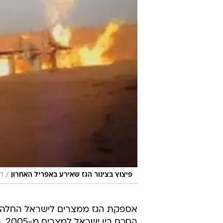
חוסני מובארק, בפברואר. מספר ניסיו
מתנהל משא ומתן חשאי על תיקון מחי