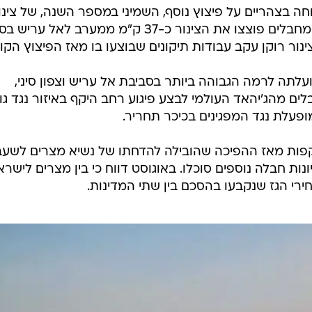
מחבלים. מידע מודיעיני על פיגוע רחב היקף בסיני, 
נים בתחריר, העלה את הכוננות הביטחונית באזור 
חה בצהריים על פיצוץ נוסף, השמיני במספר השנה, של צינו
הגז לישראל. על פי הודעת הסוכנות, מחבלים פוצצו את הצינור כ-37 ק"מ ממערב לאל עריש
נור רוקן עקב עבודות תיקונים שבוצעו בו מאז הפיצוץ הקו
הועלתה לרמה הגבוהה ביותר בסביבת אל עריש וצפון סיני,
לים מהג'יהאד העולמי לבצע פיגוע רחב היקף באיזור נגד גו
ופעלת נגד המפגינים בכיכר תחריר.
קפות מאז ההפיכה שהובילה להדחתו של נשיא מצרים לשעב