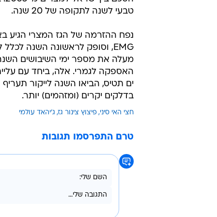
/
פיצוץ בצינור הגז שאירע באפריל האחרון
רו
אספקת הגז ממצרים לישראל החלה לפנ
הס
טבעי לשנה לתקופה של 20 שנה.
האספקה לגמרי. אלה, ביחד עם עליי
בדלקים יקרים (ומזהמים) יותר.
חצי האי סיני
פיצוץ צינור גז
ג'יהאד עולמי