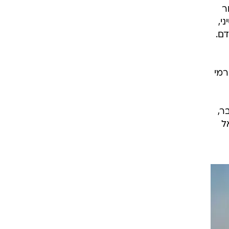
על
אל
ר
 בסיני,
דם.
רמי
ר,