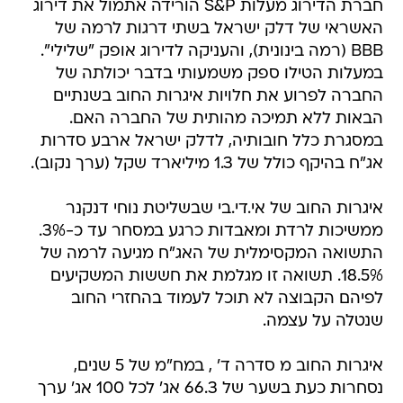
BBB (רמה בינונית), והעניקה לדירוג אופק "שלילי".
במעלות הטילו ספק משמעותי בדבר יכולתה של
החברה לפרוע את חלויות איגרות החוב בשנתיים
הבאות ללא תמיכה מהותית של החברה האם.
במסגרת כלל חובותיה, לדלק ישראל ארבע סדרות
אג"ח בהיקף כולל של 1.3 מיליארד שקל (ערך נקוב).
איגרות החוב של אי.די.בי שבשליטת נוחי דנקנר
ממשיכות לרדת ומאבדות כרגע במסחר עד כ-3%.
התשואה המקסימלית של האג"ח מגיעה לרמה של
18.5%. תשואה זו מגלמת את חששות המשקיעים
לפיהם הקבוצה לא תוכל לעמוד בהחזרי החוב
שנטלה על עצמה.
איגרות החוב מ סדרה ד' , במח"מ של 5 שנים,
נסחרות כעת בשער של 66.3 אג' לכל 100 אג' ערך
נקוב. בכך מסכמות האיגרות ירידה של 44% במהלך
השנה האחרונה. מדובר על שער דומה לזה שנסחרו