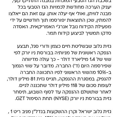
מבנה לוויתן, ואולי אף יעלה אותן. עם זאת הם ייאלצו
להמתין, שכן התוצאות יפורסמו תוך חודשיים על ידי
מפעילת הקידוח נובל אנרג'י האמריקאית. האסדה
סדקו תמשיך לביצוע קידוח תמר.
גזית גלוב שבשליטת חיים כצמן ודורי סגל, תבצע
הנפקה ראשונית של מניותיה בבורסת ניו יורק לפי
שווי של 1.4 מיליארד דולר - כך עולה מדיווחה
שפירסמה היום (ד') החברה. מדובר על שווי הנמוך
ב-10% מהשווי הראשוני לפיו התכוונה החברה
להנפיק. במסגרת ההנפקה, תגייס גזית 81 מיליון דולר,
לעומת סכום של 118 מיליון דולר שתכננה לגייס.
לאחר שתושלם ההנפקה עד לסוף השבוע, תיסחר
גזית בבורסת ניו יורק (NYSE) תחת הסימול GZT.
גזית גלוב ישראל וקרן ההשקעות בנדל"ן מניב ריט 1 ,
השלימו את העסקה לרכישת 49% מאחזקותיה של
גזית גלוב ישראל במרכז 6G ביקנעם. העסקה בוצעה