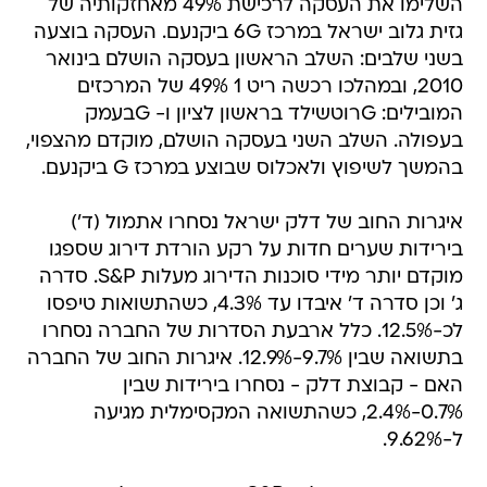
בשני שלבים: השלב הראשון בעסקה הושלם בינואר
2010, ובמהלכו רכשה ריט 1 49% של המרכזים
המובילים: Gרוטשילד בראשון לציון ו- Gבעמק
בעפולה. השלב השני בעסקה הושלם, מוקדם מהצפוי,
בהמשך לשיפוץ ולאכלוס שבוצע במרכז G ביקנעם.
איגרות החוב של דלק ישראל נסחרו אתמול (ד')
בירידות שערים חדות על רקע הורדת דירוג שספגו
מוקדם יותר מידי סוכנות הדירוג מעלות S&P. סדרה
ג' וכן סדרה ד' איבדו עד 4.3%, כשהתשואות טיפסו
לכ-12.5%. כלל ארבעת הסדרות של החברה נסחרו
בתשואה שבין 9.7%-12.9%. איגרות החוב של החברה
האם - קבוצת דלק - נסחרו בירידות שבין
0.7%-2.4%, כשהתשואה המקסימלית מגיעה
ל-9.62%.
חברת הדירוג מעלות S&P הורידה אתמול את דירוג
האשראי של דלק ישראל בשתי דרגות לרמה של