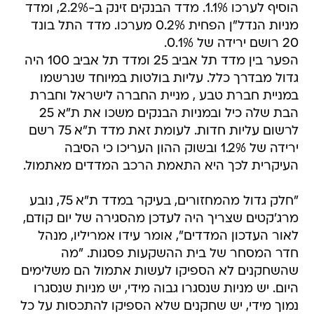
20 רושם ירידה של 0.1%.
הפער בין מדד תל אביב 25 ומדד תל אביב 100 היה
גדול מבדרך כלל. עליות בולטות במיוחד שנרשמו
במניית חברת טבע , מניית החברה לישראל וחברת
הבת שלה כיל ובמניות הבנקים משכו את ת"א 25
לרשום עליות חדות. לעומת זאת מדד ת"א 75 רשם
ירידה של 1.2% ובשוק ההון העריכו כי הסיבה
העיקרית לכך היא התאמת הרכב המדדים מאתמול.
"חלק גדול מהמחזורים, בעיקר במדד ת"א 75, נובע
מרג'קטים שצריך היה לעדכן מהסגירה של יום קודם,
לאור העדכון המדדים", אומר עידו אמריליו, מנהל
חדר המסחר של בית ההשקעות פסגות. "מה
שהשחקנים לא הספיקו לעשות אתמול הם משלימים
היום. יש מניות שנסגרו גבוה מידי, יש מניות שנסגרו
נמוך מידי, יש שחקנים שלא הספיקו להתכסות על כל
הכמות ועושים השלמות. זה יום של סגירת פינות".
בזירה העולמית