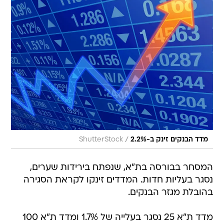
/
מדד הבנקים זינק ב-2.2%
ShutterStock
המסחר בבורסה בת"א, שנפתח בירידות שערים,
נסגר בעליות חדות. המדדים זינקו לקראת הסגירה
בהובלת מגזר הבנקים.
מדד ת"א 25 נסגר בעלייה של 1.7% ומדד ת"א 100
הוסיף לערכו 1.1%. מדד הבנקים זינק ב-2.2%, ומדד
מניות הנדל"ן הפחית 0.2% מערכו. מדד התל בונד