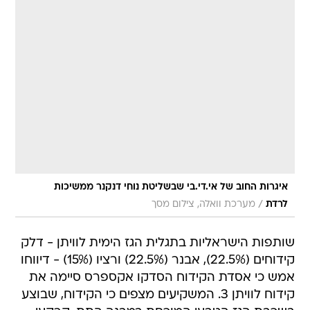
איגרות החוב של אי.די.בי שבשליטת נוחי דנקנר ממשיכות
/
לרדת
מערכת וואלה, צילום מסך
שותפות הישראליות בתגלית הגז הימית לוויתן - דלק
קידוחים (22.5%), אבנר (22.5%) ורציו (15%) - דיווחו
אמש כי אסדת הקידוח הסדקו אקספרס סיימה את
קידוח לוויתן 3. המשקיעים מצפים כי הקידוח, שבוצע
בשכבת הגז הטבעי המוכחת במבנה התת-קרקעי,
יעניק הערכה מחודשת לכמויות הגז הטבעי בכל