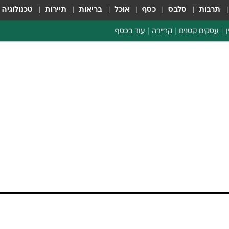
תרבות
סלבס
כסף
אוכל
בריאות
תיירות
טכנולוגיה
ן
עסקים קטנים
קריירה
עוד בכסף
חינוך פיננסי
כסף עולמי
דין וחשבון
קריפטו
ספורט ביזנס