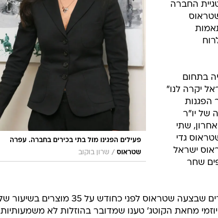
גיית החברה
שטראוס
תאמות
רוח
ה בתחום
אל יקרה לנו"
 הפגנות
 של יו"ר
חרון, שתי
טראוס גדי
פעילים הפגינו מול בתי בכירים בחברה. עפרה
ראוס ישראל
/
שטראוס
שרון בוקוב
פים שחר
ההפגנות, הינן בהמשך להורדת מחירים שבצעה שטראוס לפני כחודש על 35 מוצרים בשיעור 
לנו" ויוזמי מחאת הקוטג' טענו שמדובר בהוזלות לא משמעותיות