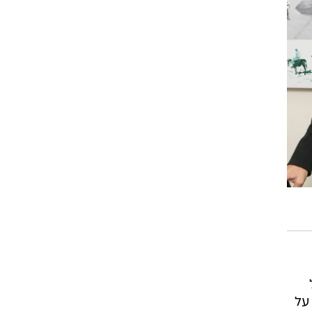
של
 על