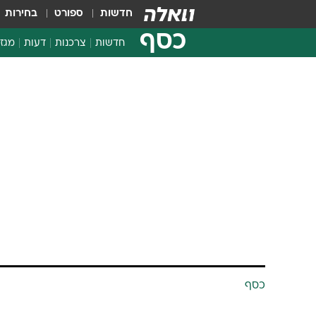
חדשות
ספורט
בחירות
כסף
חדשות
צרכנות
דעות
מגזי
החלטות פיננסיות
בדיקת מוצרים
חדשות מהמדף
השוואת מחירים
צרכנות פיננסית
כסף