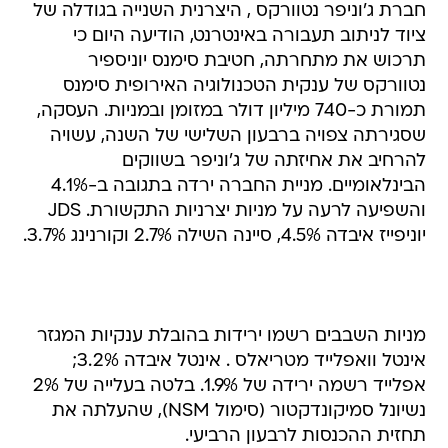
חברת ג'וניפר נטוורקס , היצרנית השנייה בגודלה של
ציוד לניתוב תעבורה באינטרנט, הודיעה היום כי
תרכוש את מתחרתה, חטיבת סימנס יוניספיר
נטוורקס של ענקית הטכנולוגיה האירופית סימנס
תמורת כ-740 מיליון דולר במזומן ובמניות. העסקה,
שסגירתה צפויה ברבעון השלישי של השנה, עשויה
להרחיב את אחיזתה של ג'וניפר בשווקים
הבינלאומיים. מניית החברה ירדה בתגובה ב-4.1%
והשפיעה לרעה על מניות יצרניות התקשורת. JDS
יוניפייז איבדה 4.5%, סיינה השילה 2.7% וקורנינג 3.7%.
מניות השבבים רשמו ירידות בהובלת ענקיות המגזר
אינטל וואפלייד מטריאלס . אינטל איבדה 3.2%;
אפלייד רשמה ירידה של 1.9%. בלטה בעלייה של 2%
נשיונל סמיקונדקטור (סימול NSM), שהעלתה את
תחזית ההכנסות לרבעון הרביעי.