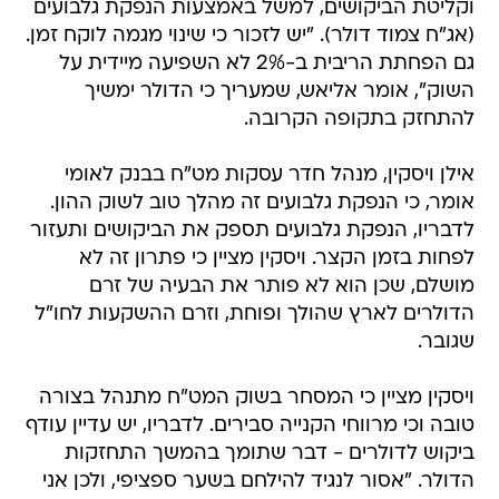
וקליטת הביקושים, למשל באמצעות הנפקת גלבועים
(אג"ח צמוד דולר). "יש לזכור כי שינוי מגמה לוקח זמן.
גם הפחתת הריבית ב-2% לא השפיעה מיידית על
השוק", אומר אליאש, שמעריך כי הדולר ימשיך
להתחזק בתקופה הקרובה.
אילן ויסקין, מנהל חדר עסקות מט"ח בבנק לאומי
אומר, כי הנפקת גלבועים זה מהלך טוב לשוק ההון.
לדבריו, הנפקת גלבועים תספק את הביקושים ותעזור
לפחות בזמן הקצר. ויסקין מציין כי פתרון זה לא
מושלם, שכן הוא לא פותר את הבעיה של זרם
הדולרים לארץ שהולך ופוחת, וזרם ההשקעות לחו"ל
שגובר.
ויסקין מציין כי המסחר בשוק המט"ח מתנהל בצורה
טובה וכי מרווחי הקנייה סבירים. לדבריו, יש עדיין עודף
ביקוש לדולרים - דבר שתומך בהמשך התחזקות
הדולר. "אסור לנגיד להילחם בשער ספציפי, ולכן אני