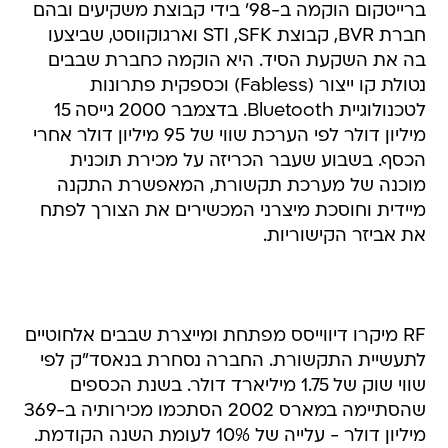
ברייטקום הוקמה ב-98' בידי קבוצת משקיעים ובהם
חברת BVR, קבוצת STI ,SFK וארגוקווסט, שביצעו
בה את השקעת הסיד. היא הוקמה כחברת שבבים
נטולת קו ייצור (Fabless) וכספקית פתרונות
לטכנולוגיית Bluetooth. בדצמבר 2000 גייסה 15
מיליון דולר לפי הערכת שווי של 95 מיליון דולר אחרי
הכסף. בשבוע שעבר הכריזה על מכירת תוכנית
מוכנה של מערכת תקשורת, המאפשרת התקנה
מיידית וחוסכת מיצרני המכשירים את הצורך לפתח
את אביזר הקישוריות.
RF מיקרו דיווייסס מפתחת ומייצרת שבבים אלחוטיים
לתעשיית התקשורת. החברה נסחרת בנאסד"ק לפי
שווי שוק של 1.75 מיליארד דולר. בשנת הכספים
שהסתיימה במארס 2002 הסתכמו מכירותיה ב-369
מיליון דולר - עלייה של 10% לעומת השנה הקודמת.