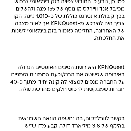
כמו כן, נודע כי החודש צפויה בזק בינלאומי לרכוש
מכייבל אנד וויירלס קו נוסף של 155 מגה ולהשלים
בכך קיבולת אינטרנט כוללת של כ-1.010 ג'יגה. הקו
צריך היה להירכש מ-KPNQuest אך לאור מצבה
של האחרונה, החליטה כאמור בזק בינלאומי לשנות
את החלטתה.
KPNQuest היא רשת הסיבים האופטיים הגדולה
באירופה שפשטה את הרגל,וכעת הממונים הזמניים
על החברה מנסים למצוא לה קונה יחיד, מתוך כ-40
חברות שמבקשות לרכוש חלקים מהרשת שלה.
בקשר לוורלדקום, בה נחשפה הונאה חשבונאית
בהיקף של 3.8 מיליארד דולר, קבע מדן ש"יש