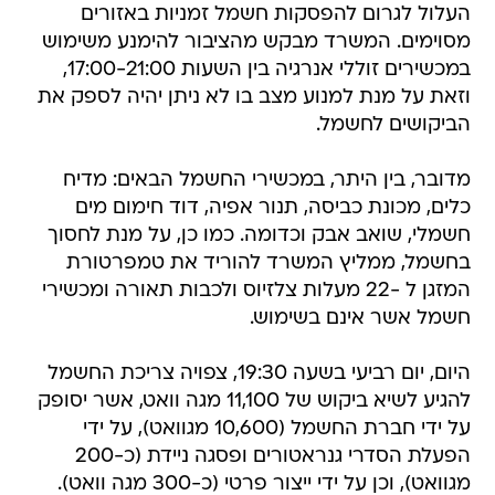
העלול לגרום להפסקות חשמל זמניות באזורים
מסוימים. המשרד מבקש מהציבור להימנע משימוש
במכשירים זוללי אנרגיה בין השעות 17:00-21:00,
וזאת על מנת למנוע מצב בו לא ניתן יהיה לספק את
הביקושים לחשמל.
מדובר, בין היתר, במכשירי החשמל הבאים: מדיח
כלים, מכונת כביסה, תנור אפיה, דוד חימום מים
חשמלי, שואב אבק וכדומה. כמו כן, על מנת לחסוך
בחשמל, ממליץ המשרד להוריד את טמפרטורת
המזגן ל -22 מעלות צלזיוס ולכבות תאורה ומכשירי
חשמל אשר אינם בשימוש.
היום, יום רביעי בשעה 19:30, צפויה צריכת החשמל
להגיע לשיא ביקוש של 11,100 מגה וואט, אשר יסופק
על ידי חברת החשמל (10,600 מגוואט), על ידי
הפעלת הסדרי גנראטורים ופסגה ניידת (כ-200
מגוואט), וכן על ידי ייצור פרטי (כ-300 מגה וואט).