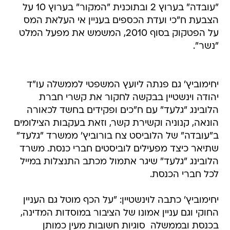
"עובדה" בערוץ 2 ובתוכנית "המקור" בערוץ 10 על
הצבעת ח"כי ועדת הכספים בעניין אי העלאת המס
על הפטקוק בסוף 2010, המשמש את מפעל המלט
"נשר".
יחימוביץ' גם פנתה ליועץ המשפטי לממשלה עו"ד
יהודה וינשטיין בבקשה לחקור את קשרי חברת
הלובינג "גלעד" עם ח"כים ופקידים בחשד לכאורה
הונאה, קנוניה וקשירת קשר, וזאת בעקבות הצילומים
ב"עובדה" של הלוביסט צח בורוביץ' ממשרד "גלעד"
שתיאר כיצד מפעילים לוביסטים חברי כנסת. משרד
הלובינג "גלעד" שיגר אתמול מכתב התנצלות במייל
לכל חברי הכנסת.
יחימוביץ' כתבה לוינשטיין: "על הכף מוטל גם העניין
החוקי וגם עניין אמונו של הציבור במוסדות המדינה,
בכנסת ובממשלה  סוגיות חשובות מעין כמותן