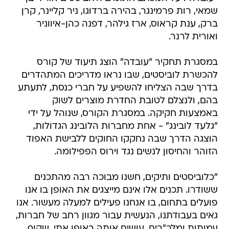
שמאי, רות פרמינגר, בהירה ברדוגו, ניר קליינר, קרן
ברק, ענת קראוס, ארז גילהר, דפנה כהן-איווניר
ואורית לרנר.
במסגרת תחקיר "עובדה" הוצג תיעוד של קורס
להכשרת לוביסטים, שבו נראו מדריכים המתהדרים
בדרך שבה הצליחו להשפיע על חברי כנסת, לתעתע
בהם, ולנצלם לטובת החדרת מוצרים לשוק
באמצעות חקיקה. במסגרת הקורס, שנוהל על ידי
"גלעד לובינג" - אחת מחברות הלובינג הגדולות,
הוצגה הדרך שבה נחקקו החוקים ללבישת האפוד
הזוהר והחיסון לנשים נגד וירוס הפפילומה.
"כלוביסטים ותיקים, חשנו מבוכה רבה מהתכנים
ששודרו. תכנים אלו אינם מייצגים את האופן בו אנו
פועלים בתחום, בו אנחנו פעילים למעלה מעשור. אנו
גאים בעבודתנו, הנעשית עבור מגוון רחב של חברות,
עמותות ומלכ"רים, עושים אותה באופן אתי, שקוף