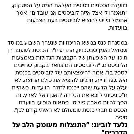
בוועדת הכספים בסוגיית העלאת המס על הפטקוק,
"תאמרו לי אצל איזה לוביסטים אנו עובדים", אמר
אתמול כי יש להוציא לוביסטים בעת הצבעות
בוועדות.
במסגרת כנס בנושא הריכוזיות שנערך השבוע במוסד
שמואל נאמן שבטכניון, התריע יו"ר הכנסת לשעבר דן
תיכון על השפעתן של הקבוצות הגדולות באמצעות
הלוביסטים. "הלוביסטים הם צוואר בקבוק שחייבים
לטפל בו", אמר. "הימצאותם של לוביסטים בכנסת
היא שערורייה. חייבים להוציא את כולם החוצה. לא
יעלה על הדעת שהם ייכנסו לחדרי הוועדות. כשהייתי
ח"כ ניסיתי לייבא את הגלידה 'האגן דאז' לארץ. זה
הפך להיות מאבק פוליטי. פתאום הופיעו בוועדת
הכספים חברי כנסת שמעולם לא ראיתי קודם לכן",
סיפר.
גלעד לובינג: "התנצלות מעומק הלב על
הדברים"