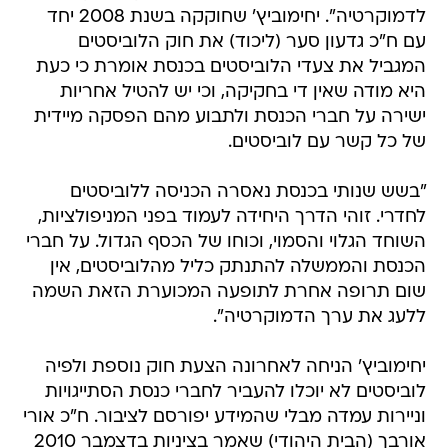
לדמוקרטיה". יחימוביץ' שחוקקה בשנת 2008 יחד
עם ח"כ גדעון סער (ליכוד) את חוק הלוביסטים
המגביל את צעדי הלוביסטים בכנסת אומרת כי כעת
היא מודה שאין די בחקיקה, וכי יש להטיל אחריות
ישירה על חברי הכנסת ולתבוע מהם הפסקה מיידית
של כל קשר עם לוביסטים.
"בשש שנותי בכנסת נאסרה הכניסה ללוביסטים
לחדרי. זוהי הדרך היחידה לעמוד בפני המניפולציות,
השוחד הגלוי והסמוי, וכוחו של הכסף הגדול. על חברי
הכנסת והממשלה להתנתק כליל מהלוביסטים, אין
שום תרופה אחרת לתופעה המכוערת הזאת השמה
ללעג את ערך הדמוקרטיה".
יחימוביץ' הניחה לאחרונה הצעת חוק נוספת ולפיה
לוביסטים לא יוכלו להעביר לחברי כנסת הסתייגויות
וניירות עמדה מבלי שהמידע יפורסם לציבור. ח"כ אורי
אורבך (הבית היהודי) שאמר בציניות בדצמבר 2010