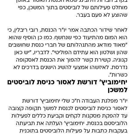
בקרב חברות הלובינג שמא הכנסת תאסור באופן
מוחלט פעילותם של לוביסטים בתוך המשכן, כפי
שהוצע לא פעם בעבר.
לאחר שידור הכתבה אמר יו"ר הכנסת, רובי ריבלין, כי
הוא המום מהתיעוד כפי שנחשף. כמו כן הוסיף שהוא
"מאוד מודאג מהתנהלותם של חברי כנסת שחושבים
שהון ושלטון הוא עתידם הפוליטי". לדבריו, "יש כאן
קנוניה. קשירת קשר להפוך את הכנסת לאסקופה
נדרסת. לאיזשהו אמצעי להשיג הישגים בדרכים לא
כשרות".
יחימוביץ' דורשת לאסור כניסת לוביסטים
למשכן
יו"ר מפלגת העבודה ח"כ שלי יחימוביץ' דורשת
לאסור כניסת לוביסטים לכנסת למשך תקופה קצובה
עד להפקת מסקנות לקחים וקביעת כללים לפעילות
הלוביסטם בכנסת. יחימוביץ' העלתה את תביעתה
בעקבות כתבות על פעילות הלוביסטים בתוכנית