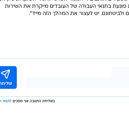
שה לחשוב שראשי הרכבת ושר התחבורה חושבים שהציבור עד
נו בעבר שנפתח 7 עיניים לראות איך מתנהגים שרי הממשלה, אם שר התחבורה חושב
 מהפריפריה למרכז לאנשי הון פרטיים, להחביא את ההסכ
, כדאי שיחשוב עוד פעם. האם אנחנו עדים עוד פעם לקשר
יש מונופול טבעי גם ככה ולאף אחד לא צריכה להיות השליט
נו מסתמכים עליהם.
בת ישראל, בגיבוי ממשלת ישראל ושרי הממשלה, מוליכים שולל
 מפקירים אותם בידי המגזר הפרטי לחסדי השוק. הניסיון הע
פוגעת בתנאי העבודה של העובדים מייקרת את השירות
 ולביטחונם. יש לעצור את המהלך הזה מייד".