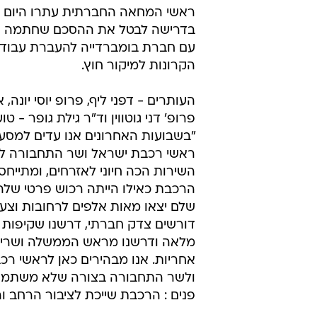
את הפרטת ה
TheMarker
1.3.2012 / 12:34
ועד עובדי רכבת ישראל זוכה לחיז
עתרו לבג"ץ בדרישה לבטל את ה
תחזוקת קרונות
ראשי המחאה החברתית עתרו היום ל
בדרישה לבטל את ההסכם שחתמה ר
עם חברת בומברדייה להעברת עבודו
הקרונות למיקור חוץ.
העותרים - דפני ליף, פרופ יוסי יונה,
פרופ' דני גוטווין וד"ר גילת גופר - טוע
"בשבועות האחרונים אנו עדים למסע 
ראשי רכבת ישראל ושר התחבורה ל