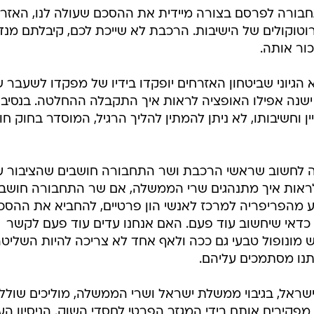
סים להפרטת
ם. במשך קיץ
קו שהם
שלטונית
"בושה לחשוב שראשי הרכבת ושר התחבורה חושב
 לקחת
/
שהציבור עדיין עיוור". דפני ליף
דרור עינב
בת ישראל,
ת לשתי
היא לא צעצוע פרטי שלכם שאתם יכולים לחלק לחברים.
בורה לפרסם בצורה מיידית את ההסכם שעולה לנו, האזרח
וטוקולים של הישיבות. הרכבת לא שייכת לכם, קיבלתם מנד
ור אותה.
 הגיוני שביטחון האזרחים יופקדו בידיו של מפקדו לשעבר 
ם ישנה אפילו האופציה לראות איך התקבלה ההחלטה. בנסיבו
ן וחשיבותו, לא ניתן להמתין להליך הרגיל, המוסדר בחוק ח