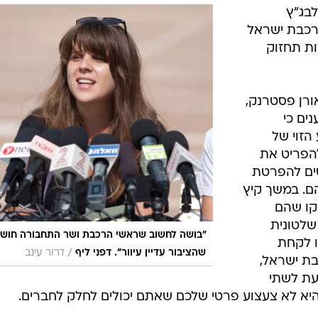
רכבת
וק במאבקו. דפני ליף, פרופ' יוסי יונה ואישים נוספי
הסכם עליו חתמה הנהלת הרכבת למיקור חוץ של
בג"ץ
כבת ישראל
ת תחזוק
 אורן פסטרנק,
נים כי
הזוי של
הפריט את