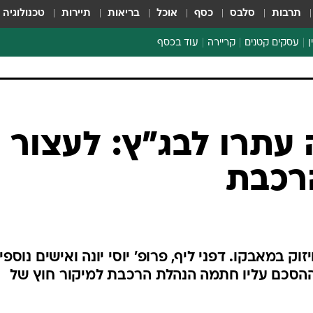
תרבות
סלבס
כסף
אוכל
בריאות
תיירות
טכנולוגיה
ן
עסקים קטנים
קריירה
עוד בכסף
חינוך פיננסי
כסף עולמי
דין וחשבון
קריפטו
הלאונג'
ספורט ביזנס
עתרו לבג"ץ: לעצור