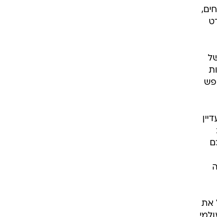
ים
ים,
ט
של
ת
ופש