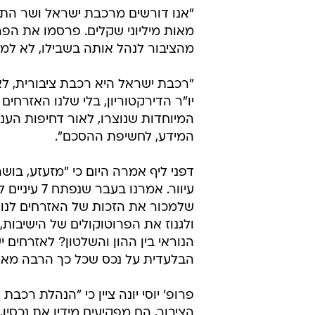
השירות הכה חיוני לאזרחים, ומתייח
הרכבת כאילו הייתה רכוש פרטי שלה
שלם יצאו מאות אלפים לרחובות וצע
דורשים צדק חברתי, דרשנו שקיפות 
מלאה ודרשנו מראש הממשלה ושריו
אחריות. אנו מבהירים כאן לראשי רכ
ולשר התחבורה בצורה שלא משתמע
פנים : הרכבת שייכת לציבור הרחב ו
"אנו דורשים מרכבת ישראל ושר התח
מאות מיליוני שקלים. פרסמו את הפר
מהציבור לנהל אותה בשבילו, לא למכ
"רכבת ישראל היא רכבת ציבורית, לא
יו"ר הדירקטוריון, בלי שלנו האזרחי
המיוחדות שנוצרו, לאור דחיפות העניי
המידע, לחשיפת ההסכם".