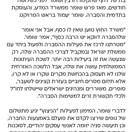
בת של דחף שהקימו ז'ורבין ושומר לפני כשלושה
חודשים, מאז פרש שומר ממשרד המדע, והעוסקת
בתדמית והסברה. שומר יעמוד בראש הפרויקט.
"משרד החוץ טוען שאין לו כסף, אבל אני אומר
שלהסברה דווקא יש הרבה כסף", אמר שומר.
"מטרתנו לרכז את פעילות ההסברה ולפעול ביחד עם
ממשלת ישראל ובמקביל לצרכי ההסברה שלה, רק
שנעשה את זה ביעילות רבה יותר. לשכת העיתונות
הממשלתית עושה את שלה, אבל הלשכה האזרחית
שלנו לא תעסוק בהכחשת מקרים שקרו או לא קרו,
אלא תיזום מסרים חיוביים בעזרת קצינים לשעבר,
סופרים, משוררים ומנהיגים ישראלים שיישלחו לחו"ל
ולכלי תקשורת זרים למשימות הסברה".
לדברי שומר, המימון לפעילות "הניצוץ" יגיע מתשלום
של גופים שירצו לקדם את פועלם באמצעות החברה,
וכן תיעשה פניה יזומה לאנשי עסקים יהודיים, לסוכנות