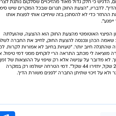
, הדגיש כי חלק גדול מאוד מהזיכויים שסלקום נותנת לצרכ
ין". לדבריו, "הצעת החוק תגרום שבכל המקרים שיש סימן
ההחזר כדי לא להסתכן בזה שיחייבו אותי לפצות אותו
נון הפיצוי האוטומטי מהצעת החוק הוא ההצעה, שהועלתה
"כ שאמה הכהן ונכנסה להצעת החוק, לחייב את החברה לשל
ל של 24 שקל במקרה שהתגלה חיוב יותר. "טעויות בחיוב לא אמורות לקרות. ל
מוציאה לי מכתב התראה הרי לוקחים ממני דמי טיפול. אי
ך. לא מדובר על ענישה אלא רק שיפוי על ההוצאות של זמן,
טירחה וטירדה. אם חיוב היתר היה 20 שקל, יחזירו 44 שקל". דמי הטרחה ישולמו רק במקרה
ולא על זיכוי שתיתן החברה 'לפנים משורת הדין'.