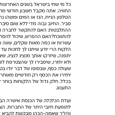
כל מי שחי בישראל בשנים האחרונות
החוויה. אתה מקבל חשבון חודשי מח
הטלפון הנייח, הגז או המים ומשהו נ
סביר. החיוב גבוה מדי ללא שום סיבה
ההתלבטות: האם להתקשר לחברה ו
להתווכח?האם ההפרש, שיכול להסת
עשרות או כמה מאות שקלים, שווה 
הלקוח הרי יודע שיתנו לך לחכות עד
יתפנה, שיזרקו אותך מנציג לנציג, שיב
ולא יחזרו, שיסבירו לך שהצטרפת לש
שעולה כסף, שבסופו של דבר יודו בט
יחזירו את הכסף רק חודשיים מאוחר 
בכלל. חלק גדול של הלקוחות בוחר ל
התענוג.
ועדת הכלכלה של הכנסת אישרה הבו
לתופעת חיובי היתר של החברות. הצע
והיו"ר שאמה-הכהן מבקשת להביא ל