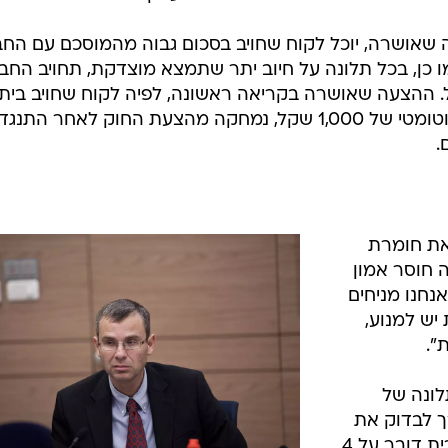
ה שאושרה, יוכל לקוח שחויב בסכום גבוה מהמוסכם עם הח
 של עד 10,000 שקל. כמו כן, בכל תלונה על חיוב יתר שתמצא מוצדקת, תחויב הח
פעמים תוך 18 חודשים יזכה לפיצוי אוטומטי של 1,000 שקל, נמחקה מהצעת החוק לאחר התנ
.
את חומרת
ה חוסר אמון
אנחנו מניחים
יש למנוע,
".
ונה של
ך לבדוק את
התלונה תוך 10 ימים (בהצעה המקורית דובר על 4