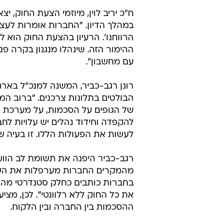
ח"כ יריב לוין, מיוזמי הצעת החוק, יצ
במהלך הדיון. "החברות אומרות לעצמן 
הרווחנו'. הרעיון בהצעת החוק הוא 
ההימור הזה. שינהלו מנגנון בקרה פנ
עם מחשבון".
רונן רגב-כביר, המשנה למנכ"ל בארגו
הבולטים בתלונות צרכנים. "ברוב המק
של הגופים על הסכמות, על מערכת החי
להקפדה וחידוד נהלים יש עלויות לח
לעשות את הפעולות הללו. זו בעיה ש
רגב-כביר היפנה את תשומת לב הווע
מהמקרים החברות מערפלות את השאל
בחברות כותבים כחלק סטנדרטי מהתש
את כל החוק ללא רלוונטי". לכן, מצ
ההסכמות בין החברה ובין הלקוח.