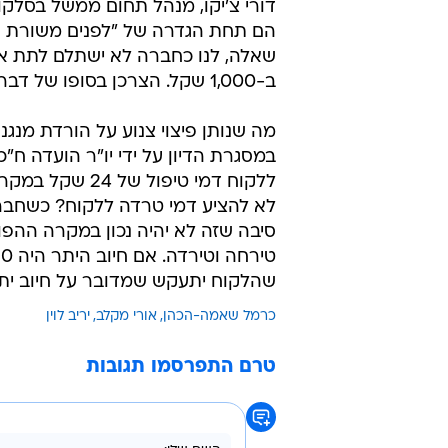
דורי צ'יקו, מנהל תחום ממשל בסלקום
הם תחת הגדרה של "לפנים משורת הד
שאלה, לנו כחברה לא ישתלם לתת את 
ב-1,000 שקל. הצרכן בסופו של דבר ייפגע".
מה שנותן פיצוי צנוע על הורדת מנג
במסגרת הדיון על ידי יו"ר הועדה ח
ללקוח דמי טיפו
לא להציע דמי טרדה ללקוח? כשחברה 
סיבה שזה לא יהיה נכון במקרה ההפו
שהלקוח יתעקש שמדובר על חיוב יתר 
כרמל שאמה-הכהן
אורי מקלב
יריב לוין
טרם התפרסמו תגובות