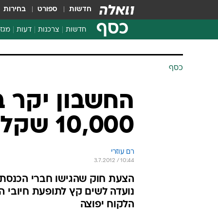
חדשות
ספורט
בחירות
כסף
חדשות
צרכנות
דעות
מגזי
החלטות פיננסיות
בדיקת מוצרים
כסף
חדשות מהמדף
השוואת מחירים
החשבון יקר ב
צרכנות פיננסית
10,000 שקל
רם עוזרי
3.7.2012 / 10:44
הצעת חוק שהגישו חברי הכנסת א
נועדה לשים קץ לתופעת חיובי ה
הלקוח יפוצה