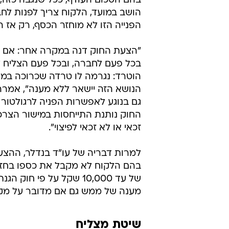
בהם הסכום העודף, ככל שנגבה כזה,
הושב במועד, הלקוח צריך לפנות לח
הפנייה הזו לא מוחזר הכסף, רק אז ה
"הצעת החוק דנה במקרה אחר: אם צרכן
בכל פעם לחברה, ובכל פעם הצליח ל
הוטרד: נגרמה לו טרדה שכרוכה במעק
הנושא הזה יישאר ללא מענה", אמרה
גם בנוגע לאפשרות הפניה לרגולטור
החוק נותנת התייחסות במישור הצרכ
זכאי או לא זכאי לפיצוי".
למרות דבריה של עו"ד בנדלר, ההצע
בהם הלקוח לא מקבל את כספו בחזרה
של עד 10,000 שקל על פי
מענה של ממש גם אם מדובר על מקרי
שיטת מצליח