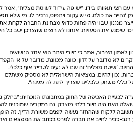
א עם חצי תאוותו בידו. "יש פה עידוד לשיטת מצליח", אמר לוי
'נחייב את כולם. מי שיעקוב ויתפוס, נחזיר לו. מי שלא תפס
לייצר מנגנון שבו יהיה פחות כדאי מבחינת החברה לקחת את
ימי שימנע את הטעויות. אנחנו לא רוצים שהצרכן ישב כל הי
ן לאמון הציבור, אמר כי חיובי היתר הוא אחד הנושאים
רים לא מדובר על זדון, כוונה מכוונת. מדובר על אי הקפד
וב. 'שיטת מצליח' זה שם לא נעים לטרייד אוף כלכלי.
ברות. נכון להיום, במציאות הישראלית לא מספיק משתלם
ל כללי משחק כלכליים שצריך לתת לה מענה".
דה לבעיית האכיפה של החוק במתכונתו הנוכחית: "בחלק גד
ה האם היה חיוב בלתי מוצדק. גם במקרים שמוכנים להחז
ובה ללקוח שההחזר נעשה 'לפנים משורת הדין'. זה הופך
יע רגב-כביר לחייב את חברה לפרט בכתב את הממצאים ואת