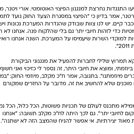
עו התנגדות נחרצת למנגנון הפיצוי האוטומטי. אורי ויטנר, מ
טנר, אמר בדיון כי "הפיצוי במסגרת הצעד החוק נועד לתמ
בר קיים. יש לנו צוות שבודק שהגדרות המערכת נכונות ויש
ת כדי לזהות חיובי יתר גם בלי שהלקוח פנה. אנחנו לא ר
פניות למוקדי השרות שיעמיסו על המערכת. השנה אנחנו רואי
וקא תמרוץ שלילי לחברות להפעיל את מנגנוני הביקורת
וזמתי, ומוצא את חיובי היתר, זה נספר לי כזיכוי ואני חשוף
רים מיוזמתנו". בתגובה, אמר ח"כ מקלב, מיוזמי החוק: "ב
ו מוכנים שלא להחשיב את זה. מדובר על החזרים שמקורם
 ממילא מתכנס לעולם של תכניות פשוטות, הכל כלול, הכל נ
ום לחיובי יתר". גם לכך היתה לח"כ מקלב תשובה: "אנחנו
ת מאוד יצירתיות. אי אפשר להניח שהמצב הזה לא ישתנה".