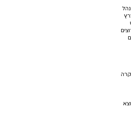
נהל
רץ
וצים
ם
מקרה
מצא