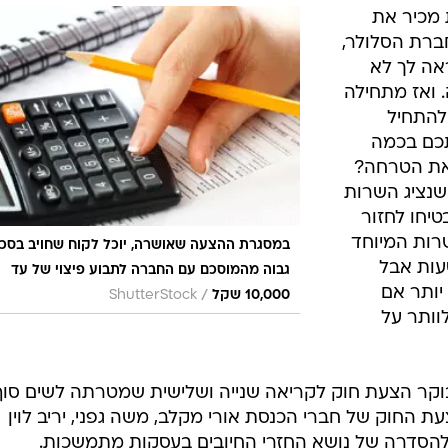
 מכיר את
ברת הסלולר,
ראה לך לא
. ואז מתחילה
להתחיל
כם בכמה
את הטרחה?
 שנציג השרות
טיחו לחזור
רות המיוחד
במסגרת ההצעה שאושרה, יוכל לקוח שחויב בסכו
עות אבל
גבוה מהמוסכם עם החברה לתבוע פיצוי של עד
יותר אם
/
10,000 שקל
ShutterStock
וותר על
קר הצעת חוק לקריאה שנייה ושלישית שמטרתה לשים סוף
ת החוק של חברי הכנסת אורי מקלב, משה גפני, יריב לוין
הסדרה של נושא החזרי החיובים בעסקות מתמשכות.