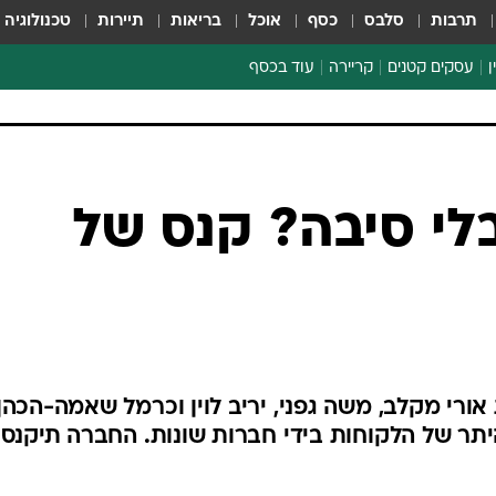
תרבות
סלבס
כסף
אוכל
בריאות
תיירות
טכנולוגיה
ן
עסקים קטנים
קריירה
עוד בכסף
חינוך פיננסי
כסף עולמי
דין וחשבון
קריפטו
לי סיבה? קנס של
ספורט ביזנס
ורי מקלב, משה גפני, יריב לוין וכרמל שאמה-הכהן
יתר של הלקוחות בידי חברות שונות. החברה תיקנס 