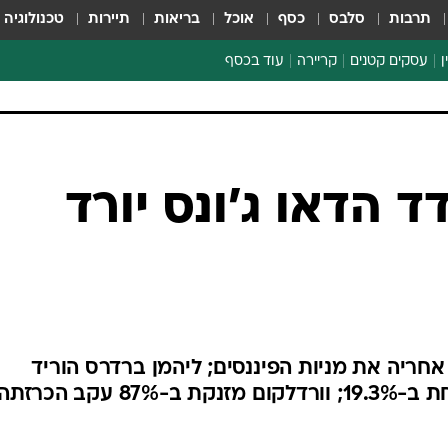
תרבות
סלבס
כסף
אוכל
בריאות
תיירות
טכנולוגיה
ן
עסקים קטנים
קריירה
עוד בכסף
חינוך פיננסי
כסף עולמי
דין וחשבון
קריפטו
הלאונג'
ספורט ביזנס
ד הדאו ג'ונס יורד