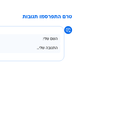
בעקבות קיצוץ בהוצאות. החברה, המי
סנט למניה.
אקטרייד (סימול T
ניפחה את רווחיה באמצעות תרגילים 
טרם התפרסמו תגובות