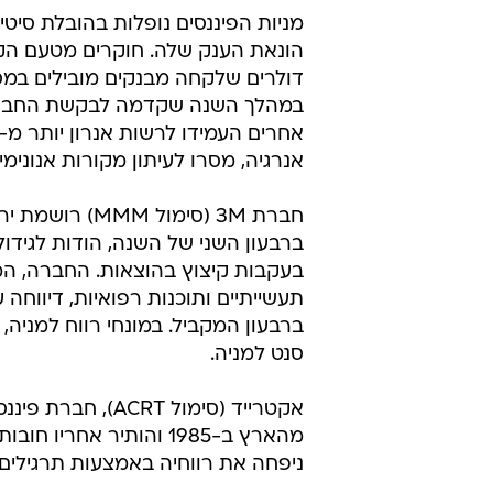
שדיווחה היום על ירידה ברווחיה ברב
התנודתיים באמריקה הלטינית ובצפון
סנט למניה ורווח של 58 סנט למניה ברבעון המקביל.
נופלת ב-13%; מניית SBC, עוד אחת מהמניות המרכיבות את הדאו ג'ונס, יורדת ב-6.3%.
מניות הפיננסים נופלות בהובלת סיטיגר
הונאת הענק שלה. חוקרים מטעם הקונ
דולרים שלקחה מבנקים מובילים במסגרת
במהלך השנה שקדמה לבקשת החברה להג
אנרגיה, מסרו לעיתון מקורות אנונימיים. סיטיגרופ נופת ב-
ברבעון השני של השנה, הודות לגידול