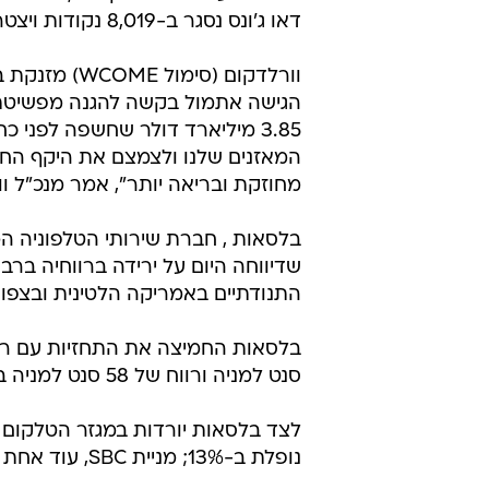
האנליסט ג'פרי אפלגייט מבנק ההשקע
נקודות, לעומת תחזיות קודמות של 1,200. עבור הדאו הוקטנה התחזית מ-11,500 ל-10,250.
דאו ג'ונס נסגר ב-8,019 נקודות ויצטרך לטפס ב-27% כדי לעמוד בציפיות של ליהמן ברדרס.
הגישה אתמול בקשה להגנה מפשיטת
3.85 מיליארד דולר שחשפה לפני 
מחוזקת ובריאה יותר", אמר מנכ"ל וורלד