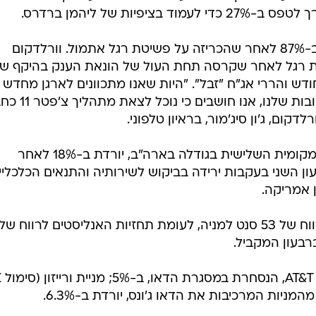
ליהמן ברדרס הוריד את תחזיותיו עבור מדדי S&P
/
אין תמונה
מערכת וואלה, צילום מסך
500 ודאו ג'ונס לסוף השנה ולשנת 2003.
ות חוזה כי
מדד S&P 500 יסיים את השנה בשער של 1,075
גם לאחר הורדתן, התחזיות נותרו אופטימיות ביחס למצבו הנוכחי ש
שישי בשער של 847 נקודות, ממנו משתמע כי הבנק מצפה לעלייה של 26.9% עד סוף השנ
וורלדקום (סימול WCOME) מזנקת ב-87% לאחר שהכריזה על פשיטת רגל אתמול. וורלדקום
 רגל לאחר שקרסה תחת העול של הונאת הענק בהיקף ש
כחודש והררי אג"ח "זבל". "היות שאנו מתכוונים לארגן מחדש
המאזנים שלנו ולצמצם את היקף החובות שלנו,
קום, ג'ון סיג'מור, בראיון טלפוני.
בלסאות , חברת שירותי הטלפוניה המקומית השלישית בגודלה בארה"ב, יורדת ב-18% לאחר