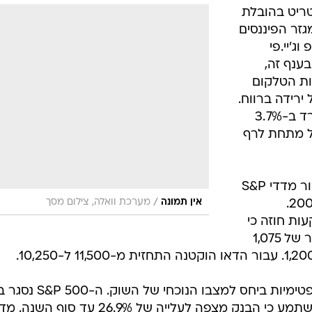
ופלת ב-7.5% וגוררת אחריה את מניות הפיננסים; ליהמן ברדרס הוריד
התחזיות למדדים; אקטרייד צונחת ב-19.3%; וורדלקום מזנקת ב-7%
טריט בהובלת
גזר הפיננסים
ג'יי.פי
ענף זה,
ות הטלקום
ירידה ברווח.
על רקע החולשה, מדד הדאו ג'ונס יורד ב-3.7%
אסד"ק יורד ביותר מ-3% אל מתחת לרף