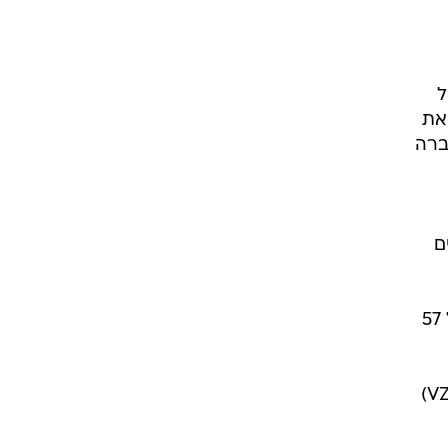
ל השוק. ה-S&P 500 נסגר ביום
ה. מדד
ל
 את
 אנו חושבים כי נוכל לצאת מתהליך צ'פטר 11 כחברה