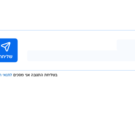
יצרת מגוון מוצרים, החל מפתקיות וסרטי הדבקה, ועד דב
תעשייתיים ותוכנות רפואיות, דיווחה על רווח נקי של 466 מיליו
ברבעון המקביל. במונחי רווח למניה, דיווחה החברה על רווח של 1.18 דולרים, לעומת
ACR), חברת פיננסים אמריקאית בשליטתו של עמוס אהרוני, ישראלי שנמלט
מהארץ ב-1985 והותיר אחריו חובות ענק, צונחת ב-19.3% לאחר שספגה תביעה ייצוגית הטו
חשבונאיים שכללו עסקות עם חברות בחו"ל.