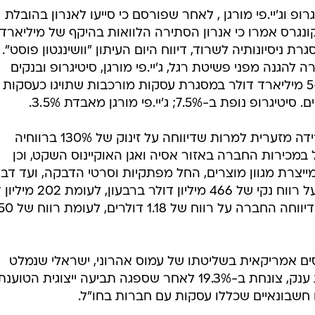
עון השני בעקבות ירידה בביקוש לשירותיה והתנאים הכלכליי
 אמריקה.
ופ וג'יי.פי מורגן , לאחר שפורסם כי סייעו לאנרון בהובלת
גרס אמרו כי אנרון הסתירה הלוואות בהיקף של מיליארדי
 ניסיונותיה לשרוד, דיווח היום העיתון "וושינגטון פוסט".
נה מפני פשיטת רגל, ג'יי.פי מורגן, סיטיגרופ ובנקים
אחרים העמידו לרשות אנרון יותר מ-5 מיליארד דולר במסגרת עסקות מורכבות שתויגו כעסקות
7.5%; ג'יי.פי מורגן מאבדת 3.5%.
חברת 3M (סימול MMM) רושמת ירידה מזערית למרות שדיווחה על זינוק של 130% ברווחיה
 במכירות החברה באזור אסיה ואגן האוקיינוס השקט, וכן