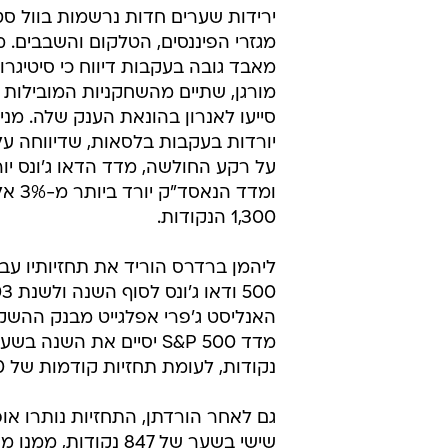
בכ-3.5%
שירלי יום-טוב
22.7.2002 / 17:30
סיטיגרופ נ
פשיטת רגל
ירידות שערים חדות נרשמות בוול ס
מגזרי הפיננסים, הטלקום והשבבים. מ
מאבד גובה בעקבות דיווח כי סיטיגרופ ו
מורגן, שתיים מהשחקניות המובילות ב
סייעו לאנרון בהונאת הענק שלה. מני
יורדות בעקבות בלסאות, שדיווחה על 
ומדד הנ
1,300 הנקודות.