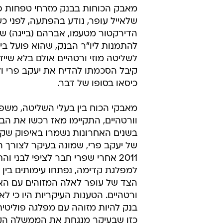
ביקש להדיח 
סטלה קורין ליבר ועירית אבישר
4.11.2012 / 12:33
לאייל עופר נודע בהפתעה לפני כ
ורטהיים, בעל שליטה נוסף, להדח
הגורמים"
מאבק הכוחות בבנק מזרחי טפחות 
שלאייל עופר, נודע בהפתעה, לפני כש
הדירקטור מטעמו, אברהם (בייגה) ש
להתמנות ליו"ר הבנק, שהוא פועל בי
לשליטה מוזי ורטהיים אולם בלא שייד
קיבל הסכמתו להדיח את יעקב פרי ו
כיסאו בסופו של דבר.
מאבקי הכוח בין בעלי השליטה, משפ