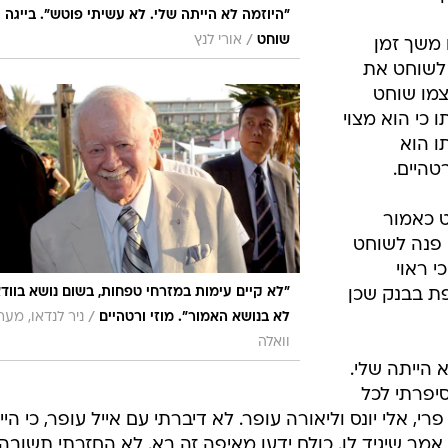
ק, אולם
, גם בעזרתו
זה. בתחילת
והתפקד בסערה
המזוהים עם
ינטרסים של
ראוי ליו"ר
 בוודאי לא
ימת.
"היוזמה לא הייתה שלי. לא עשיתי פוטש". בייגה
/
שוחט
אורי לנץ
 משך זמן
ו לשוחט את
צמו שוחט
ו כי הוא מצוי
ו הוא
טהיים.
ט כאמור