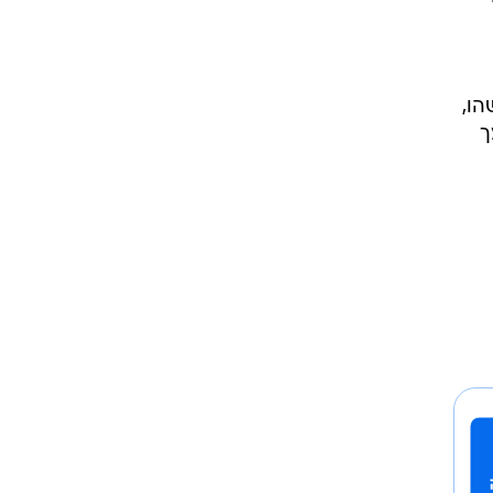
י
רכת
תי
הו,
ך