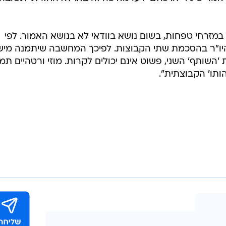
פנה לשוחט
י ראוי
"לא קיים עימות במזרחי טפחות, בשום נושא בוודא
ת בבנק שכן
/
לא בנושא האמור". מוזי ורטהיים
ניר לנדאו, מע
וואלה
 הייתה שלי.
סיפרתי לכל
י, אלי יונס וליאורה עופר. לא דיברתי עם אייל עופר, כי היי
אמר שיגיד לו. כולם ידעו מאיפה זה בא. לא החזרתי תשובה
ת במזרחי טפחות, בשום נושא בוודאי לא בנושא האמור. לפי
יו"ר בהסכמת שתי הקבוצות. לפיכך המחשבה שיתמנה מיש
ת 'השותף' השני, פשוט אינם יכולים לקרות. מוזי ורטהיים תמ
ותו' הקבוצתית".