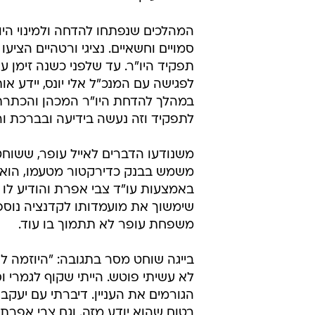
וורטהיים, התקיימו מאז רכשו את הבנ
בשנים האחרונות נשמרו באיפוק שקט
של יעקב פרי, שמונה בעיקר לצורך ה
2011 אחרי שפרי חבר לציפי לבני 
למפלגת קדימה, נפתחו עימותים בין 
הצד של עופר לאלה המזוהים עם הא
ורטהיים. הטענות העיקריות היו כי לא 
בנק להיות מזוהה עם מפלגה פוליטית,
כזו שבעיקר מנגחת את הממשלה הקי
המהלכים שנפתחו להדחה ולמינוי היו
סמויים וחשאיים. נציגי ורטהיים הציע
תפקיד היו"ר. עד שלפני כשנה זימן ע
לפגישה עם המנכ"ל אלי יונס, יידע אות
במהלך להדחת היו"ר המכהן והכתרת
לתפקיד וזה נעשה בידיעה ובברכת ור
משנודעו הדברים לאייל עופר, ששוח