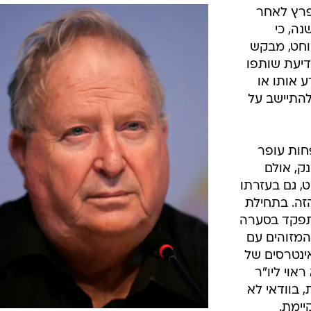
את פרי
שנה כי שוחט, דירקטור מטעמו, פועל יחד עם מוזי
ת פרי. שוחט: "הייתי שקוף לגמרי וסיפרתי לכל
פרץ לאחר
נה, כי
וחט, מבקש
דיעת שותפו
ע אותו או
להתיישב על
חות עופר