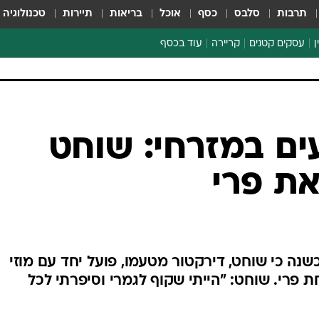
תרבות
סלבס
כסף
אוכל
בריאות
תיירות
טכנולוגיה
ן
עסקים קטנים
קריירה
עוד בכסף
חינוך פיננסי
כסף עולמי
דין וחשבון
קריפטו
ספורט ביזנס
ים במזרחי: שוחט