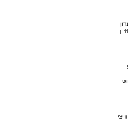
סת לונדון
איבדה 1% לאחר שנפלה אתמול ב-5% לשפל של 6 שנים. מול הין מתחזק הדולר לשער של 117.72 ין
וש
נק שווייצי מ-1.4425 פרנק שווייצי