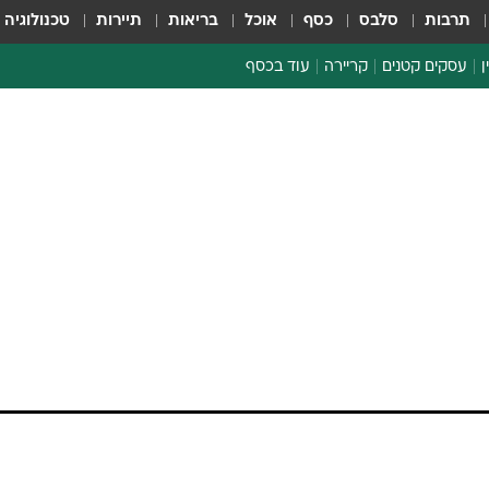
תרבות
סלבס
כסף
אוכל
בריאות
תיירות
טכנולוגיה
ן
עסקים קטנים
קריירה
עוד בכסף
חינוך פיננסי
כסף עולמי
דין וחשבון
קריפטו
הלאונג'
ספורט ביזנס