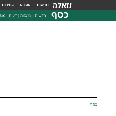
חדשות
ספורט
בחירות
כסף
חדשות
צרכנות
דעות
מגזי
החלטות פיננסיות
בדיקת מוצרים
חדשות מהמדף
השוואת מחירים
צרכנות פיננסית
כסף