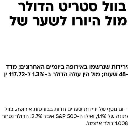
בוול סטריט הדולר
ינק ב-2.2% מול היורו לשער של
ירידות שנרשמו באירופה ביומיים האחרונים; מדד
הדקס בפרנקפורט איבד 10% ב-48 שעות; מול הין עולה הדולר ב-1.3% ל-117.72 ין
מול היורו לאחר יום נוסף של ירידות שערים חדות בבורסות אירופה. בוול
סטריט רשם מדד הדאו ג'ונס ירידה מתונה של 1.1%, ואילו ה-S&P 500 איבד 2.7%. הדולר נסחר