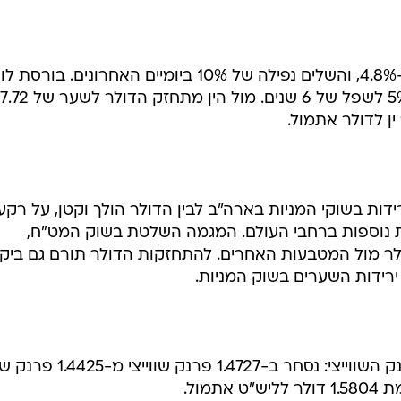
היום נפל מדד הדקס בפרנקפורט ב-4.8%, והשלים נפילה של 10% ביומיים האחרונים. בור
דות בשוקי המניות בארה"ב לבין הדולר הולך וקטן, על רקע
ת נוספות ברחבי העולם. המגמה השלטת בשוק המט"ח,
ולר מול המטבעות האחרים. להתחזקות הדולר תורם גם ביק
רידות השערים בשוק המניות.
הדולר התחזק גם מול הליש"ט והפרנק השווייצי: נסחר ב-1.4727 פר