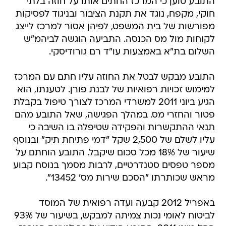
התובע טוען כי המרכז החתים אותו על חוזה בלתי
חוקי, מקפח, נוגד את תקנת הציבור ובניגוד לפסיקות
מפורשות של בית המשפט, לפיהן אסור למרכז לייצג
לקוחות מול מס הכנסה. התביעה הוגשה לביהמ"ש
השלום בת"א באמצעות עו"ד רם גורודיסקי.
התובע מבקש לבטל את החוזה עליו חתם עם המרכז
למימוש זכויות רפואיות של לבנת פורן. לטענתו, הוא
הגיע ביוני 2011 למשרדי המרכז לצורך טיפול בקבלת
פטור והחזרי מס. במהלך הפגישה, שאל התובע מהם
תנאי ההתקשרות והפקידה שטיפלה בו השיבה כי
עליו לשלם של 2,500 שקל "דמי פתיחת תיק" ובנוסף
שיעור של 18% מכל סכום שיקבל. התובע הוחתם על
מספר טפסים סטנדרטיים, לרבות מסמך בנוסח קבוע
מראש שכותרתו "הסכם שירות מס' 13452".
באפריל 2012 קבעה ועדה רפואית של המוסד
לביטוח לאומי נכות צמיתה למבקש, בשיעור של 93%