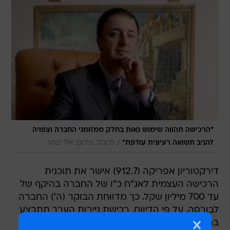
"הרכישה תהווה שימוש נאות בחלק ממזומני החברה וצפויה
/
להניב תשואה רעיונית עודפת"
גלובס, צילום: איל יצהר
דירקטוריון אפריקה (912.7) אישר את תוכנית
הרכישה העצמית לאג"ח כ"ו של החברה בהיקף של
עד 700 מיליון שקל. כך מדווחת הבוקר (ה') החברה
לבורסה. על פי הדיווח, רכישת ניירות הערך תתבצע
בהתאם להזדמנויות בשוק, במועדים, במחירים