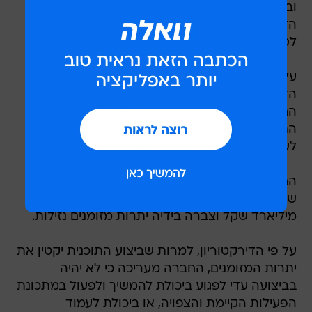
ובהיקפים כפי שייקבע על ידי הנהלת החברה.
הדירקטוריון קצב את תוכנית הרכישה העצמית עד
לסוף השנה הנוכחית.
על פי הודעת החברה, בטרם אישור התוכנית בחן
הדירקטוריון את מקורות המימון העומדים לרשות
החברה לשם פירעון התחייבויותיה ולשם ביצוע
התוכנית, ובכלל זאת את תזרים המזומנים החזוי
לשנתיים הקרובות.
החברה מסבירה כי בשנתיים האחרונה היא ביצעה
שורה של מהלכים למימוש נכסים בהיקף של 1.228
מיליארד שקל וצברה בידיה יתרות מזומנים נזילות.
על פי הדירקטוריון, למרות שביצוע התוכנית יקטין את
יתרות המזומנים, החברה מעריכה כי לא יהיה
בביצועה עדי לפגוע ביכולת להמשיך ולפעול במתכונת
הפעילות הקיימת והצפויה, או ביכולת לעמוד