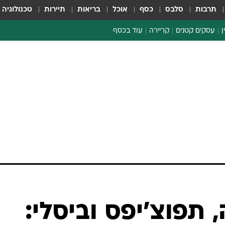
תרבות
סלבס
כסף
אוכל
בריאות
תיירות
טכנולוגיה
ן
עסקים קטנים
קריירה
עוד בכסף
חינוך פיננסי
כסף עולמי
דין וחשבון
קריפטו
ספורט ביזנס
 תפוצ'יפס וביסלי: