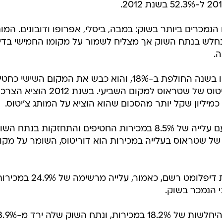
-4 מתוך 10 המותגים הנמכרים ביותר בשוק: במבה, ביסלי, אפרופו ודובונים. המו
פו רושם צמיחה נמוכה (1.8%), נחלש בנתח השוק אך מצליח לשמור על מקומו החמישי בדי
לעומתו, מכירות המותג דובונים צמחו בשנה החולפת ב-18%, והוא כבש את המקום השישי כח
הנמכר ביותר, תוך שהוא דחק את צ'יטוס של שטראוס למקום השביעי. בשנת 2012 הוציא הצ
קבוצת שטראוס חותמת את השנה עם עלייה של 8.5% במכירות החטיפים והתחזקות בנתח הש
המותג הבולט של שטראוס בעלייה במכירות הוא דוריטוס, השומר על מקו
המותג פרינגלס המופץ על-ידי חברת דיפלומט רשם, כאמור, עלייה מרשימה של %
 הנמכר בשוק.
חברת יוניליוור חתמה את השנה עם היחלשות של 18.2% במכירות, ונתח השוק של