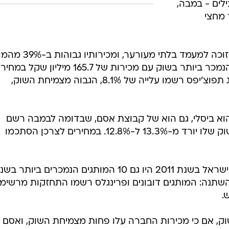
ים המובילים - במבה,
 מחצי
המותג במבה, המוביל את המכירות, זוכה למעמד בלתי מעורער, ו
תפוצ'יפס של שטראוס, שהוא השני הנמכר ביותר בשוק עם מכירות של 165.7 מיליון שקל 
לצרכן. בניגוד לבמבה, מכירות המותג תפוצ'יפס רשמו עלייה של 8.1%, הגבוה מצמיחת השוק,
וא ביסלי, גם הוא של קבוצת אסם, שבדומה לבמבה רשם
צמיחה נמוכה יחסית (1.4%), ונתח השוק שלו יורד מ-13.3% ל-12.8%. במחירים לצרכן הסתכמו
10 מותגי החטיפים הנמכרים ביותר בישראל בשנת 2011 היו גם 10 המותגים הנמכרים ביותר 
 השתנה: המותגים דובונים ופרינגלס רשמו התחזקות מרשימה
.
ק, אם כי מכירות החברה עלו פחות מצמיחת השוק, ואסם