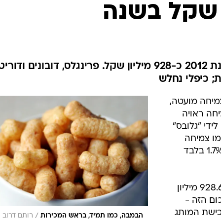
 שקל בשנה
שוק החטיפים בישראל גלגל בשנת 2012 כ-928 מיליון שקל. פרינגלס, דובונים ודו
; כיפלי נחלש
מיחה מועטה,
חה ראויה
לידי "גלובס"
ו צמיחה
כספית של 5.1%, לעומת צמיחה של 1.7% בלבד
בשנת 2012 הוציא הצרכן הישראלי 928.6 מיליון
ם הזה -
 רכישת המותג
/
הבמבה, כמו תמיד, בראש המכירות
רותם דרוב