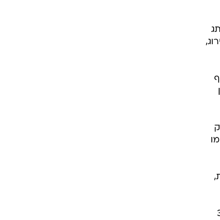
תג
רוג,
טיף
רכן
וק
מו
24.9 במכירות,
ה ירד מ-3.9%