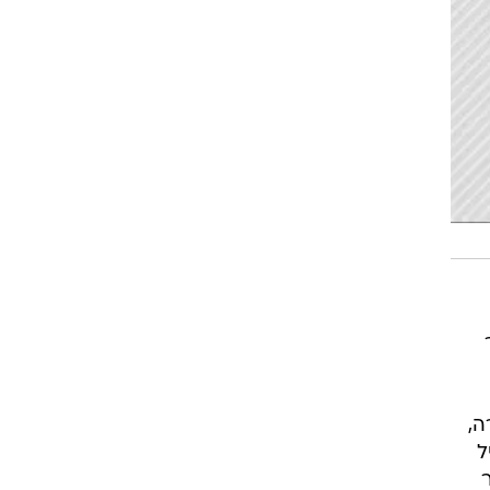
ורה,
ל
ר