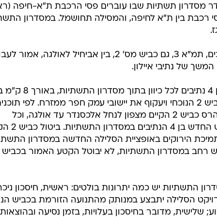
דר מסדרון תשתיות שבו עוברים פסי הרכבת ת"א-חיפה (רא
. המסילה תוכפל כך שיהיו 4 פסי רכבת בין ת"א לחיפה, והמסילה תחושמל. במסדרון הת
.
על פי תוכנית המתאר הארצית לדרכים, תמ"א 3, גם כביש מס' 2, בין אביחיל לאולגה, אמור ל
משך של נתיבי איילון.
בחלופה זו מדובר על סלילת כביש בן 4 נתיבים לכל כיוון בתוך מסדרון התשתי
אביחיל לאולגה, באופן שיחליף את כביש 2 הנוכחי ויעקוף את יישובי עמק חפר ממזרח. לפי תוכנ
עם סיום הסלילה, שאורכה 3 שנים, ייהרס כביש 2 הקיים מצפון לנחל אלכסנדר עד אולגה, וכל
התנועה לחדרה וצפונה תזרום בכביש החדש בן 
תמיכת הירוקים באופציית הסלילה החדשה במסדרון התשתי
ון התשתיות יש כמה יתרונות בולטים: ראשית, חיסכון ניכר
 עם כביש 9; שנית, פרויקט הסלילה יתבצע במנותק מהתנועה הזורמת בכביש הנ
 שלישית, מדובר בחיסכון בעלויות, בזמן נסיעה ובהוצאות