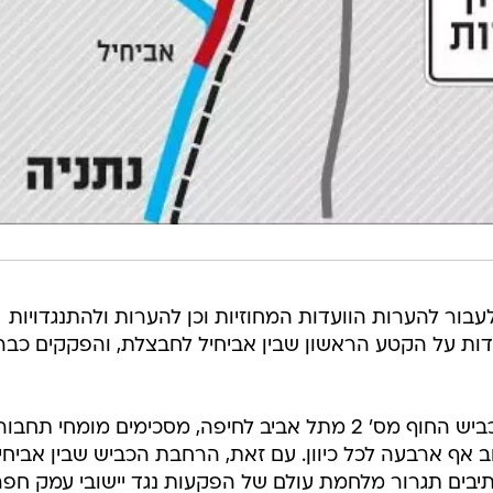
ראת תת"ל 31 וצפויה לעבור להערות הוועדות המחוזיות וכן להערות ולהתנגדויות
דות על הקטע הראשון שבין אביחיל לחבצלת, והפקקים כבר
כדי להימנע מעומסי תנועה כבדים בכביש החוף מס' 2 מתל אביב לחיפה, מסכימים מומחי תחב
 אף ארבעה לכל כיוון. עם זאת, הרחבת הכביש שבין אביחי
צלת ובהמשך עד בית ינאי ל-4 נתיבים תגרור מלחמת עולם של הפקעות נגד יישובי עמק חפ