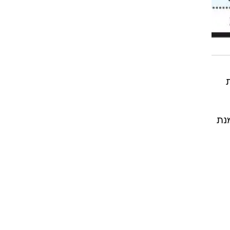
קומות
נת