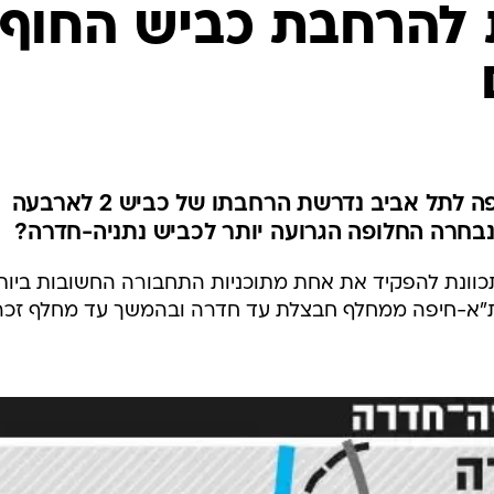
ת להרחבת כביש החוף
על מנת להימנע מפקקים בין חיפה לתל אביב נדרשת הרחבתו של כביש 2 לארבעה
 נבחרה החלופה הגרועה יותר לכביש נתניה-חדרה?
תכוונת להפקיד את אחת מתוכניות התחבורה החשובות ביות
דינה: הרחבת כביש החוף מס' 2 ת"א-חיפה ממחלף חבצלת עד חדרה ובהמשך עד מחלף זכר