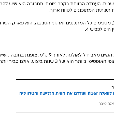
פשרית. העמדה הרווחת בקרב מומחי תחבורה היא שיש להבי
 תשתית המתוכננים לטווח ארוך.
ערך הטבע המרכזי שבו פוגע כביש 2, מסכימים כל המתכננים וארגוני הסביבה, הוא פארק השרון
ים לכביש 4.
התוכנית של הות"ל להרחבת כביש 2 הקיים מאביחיל לאולגה, לאורך 9 ק"מ, צופנת בחובה קש
רבים. ראשית, זמן ביצוע הפרויקט: הצפי האופטימי ביותר הוא של 3 שנות ביצוע, אולם סביר יות
ה
הצטרפו לוואלה fiber ושדרגו את חווית הגלישה והטלוויזיה
אלה פייבר