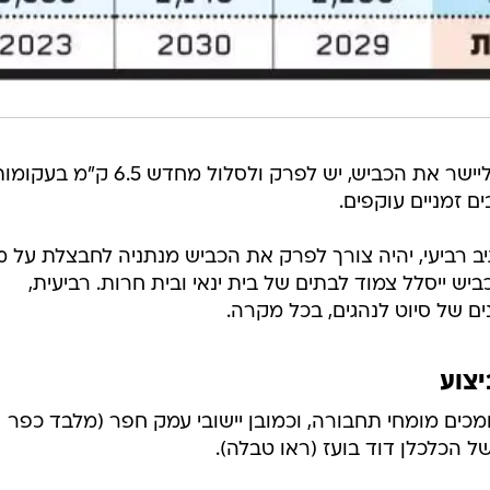
שנית, על מנת לשפר את העקומות וליישר את הכביש, יש לפרק ולסלול מחדש 6.5 ק"מ בע
ם זמניים עוקפים.
יב רביעי, יהיה צורך לפרק את הכביש מנתניה לחבצלת על מ
לכל כיוון. הכביש ייסלל צמוד לבתים של בית ינאי ובית חרות. רביעית,
יצוע
ים מומחי תחבורה, וכמובן יישובי עמק חפר (מלבד כפר
 של הכלכלן דוד בועז (ראו טבלה).