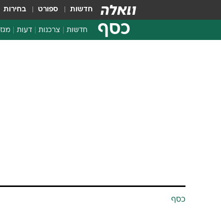
חדשות
ספורט
בחירות
כסף
חדשות
צרכנות
דעות
מגזי
החלטות פיננסיות
בדיקת מוצרים
חדשות מהמדף
השוואת מחירים
צרכנות פיננסית
כסף