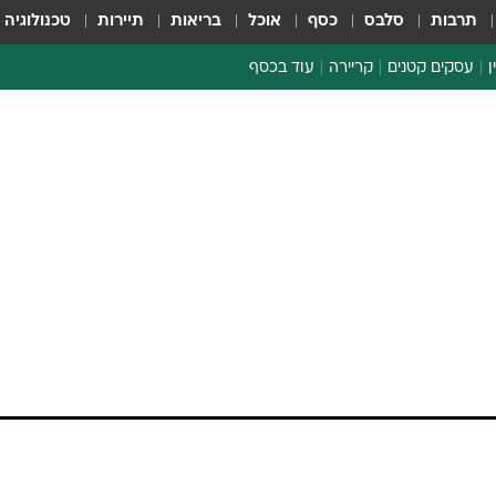
תרבות
סלבס
כסף
אוכל
בריאות
תיירות
טכנולוגיה
ן
עסקים קטנים
קריירה
עוד בכסף
חינוך פיננסי
כסף עולמי
דין וחשבון
קריפטו
הלאונג'
ספורט ביזנס