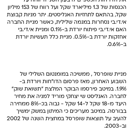
את הדו"חות הכספיים לרבעון השני ודיווחה על
הכנסות של 1.3 מיליארד שקל ועל רווח של 153 מיליון
שקל, בהתאם לתחזיות האנליסטים. יתר מניות קבוצת
אי.די.בי נסחרות במגמה שלילית, כאשר מניית החברה
האם אי.די.בי פיתוח יורדת ב-0.1% ומניית אי.די.בי
אחזקות יורדת ב-0.5%. מניית כלל תעשיות יורדת
ב-0.6%.
מניית שופרסל , ממשיכה במומנטום השלילי של
השבוע האחרון, מאז פרסום הדו"חות ויורדת ב-
1.9%. במיטב פירסמו הבוקר המלצת "תשואת שוק"
לחברה. האנליסט שי יצחקי מוריד למניה את מחיר
היעד מ-18 שקל ל-14 שקל - גבוה בכ-8% ממחירה
בבורסה. במיטב מעריכים כי המיתון במשק ימשיך
להעיב על תוצאות שופרסל במחצית השנה של 2002
וב-‏2003.