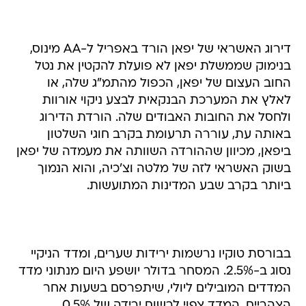
דירוג האשראי של יפאן הורד באפריל ל-AA מינוס,
בנימוק שממשלת יפאן לא פועלת להקטין את נטל
החוב העצום של יפאן, הכפול מהתמ"ג שלה, או
לאלץ את המערכת הבנקאית לבצע ניקוי אורוות
ולחסל את החובות האבודים שלה. הורדת הדירוג
באותה עת, עוררה תרעומת בקרב חוגי השלטון
ביפאן, מכיוון שההורדה השוותה את מעמדה של יפאן
בשוק האשראי לזה של מלטה וצ'כיה, והוא הנמוך
ביותר בקרב שבע המדינות המתועשות.
בבורסת טוקיו נרשמות ירידות שערים, ומדד הניקיי
נסוג ב-2.5%. המסחר בדולר יושפע היום מנתוני מדד
המדדים המובילים ליולי, שיתפרסם בשעות אחר
הצהריים. המדד צפוי לרשום ירידה של 0.5%