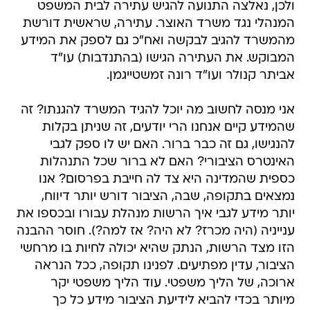
ולכן, נאלצה התנועה להגיש עתירה לבית המשפט
המנהלי נגד משרד האוצר. עתירה, שראשית דורשת
מהמשרד להגיב לבקשה ואח"כ גם לספק את המידע
המבוקש. את העתירה הגישו (בהתנדבות) עו"ד
אביתר קנולר ועו"ד רונה זמשטייגמן.
אני מנסה לחשוב מה יוכל להגיד המשרד להגנתו? זה
שהמידע קיים אנחנו הרי יודעים, זה שניתן בקלות
להנגישו, גם זה כבר ברור. האם יש לו ספק לגבי
האינטרס הציבורי? האם לא ברור שכל התנהלות
כספית שהמדינה היא צד לה חייבת בפרסום? אנו
נמצאים בתקופה, שבה, הציבור דורש יותר דיווח,
יותר מידע לגבי איך הרשות מנהלת עבורו ובכספו את
ענייניה (היה מכרז? לא היה? אז למה?). חוסר ההבנה
הזו מצד הרשות, הנתק שהיא יכולה לחיות בו מרחשי
הציבור, עדין מפתיעים. לפנינו תקופה, ככל הנראה
ארוכה, של הליך משפטי. עוד הליך משפטי יקר
מיותר בכדי להביא לידיעת הציבור מידע כל כך