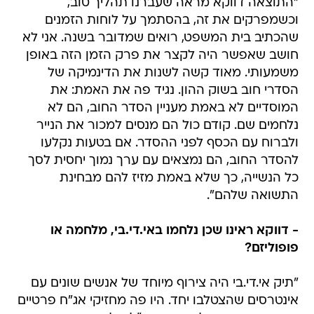
"התוצאה דווקא מראה שעברנו תהליך טוב,
וכשמפרקים את זה, בהסתמך על לוחות הזמנים
שהכתיב בית המשפט, רואים שמדובר בשנה. אני לא
חושב שאפשר היה לקצר את פרק הזמן הזה באופן
משמעותי. מאוד קשה לשנות את הדינמיקה של
הסדרי חוב בשוק ההון. נגיד פה את האמת: את
המוסדיים לא באמת מעניין הסדר החוב, הם לא
נלחמים שם. קודם כול הם מנסים למכור את הנייר
ולברוח עם הכסף לפני ההסדר. אם בטעות נקלעו
להסדר החוב, הם נמצאים עם ערך נמוך יחסית לסך
כל הנשייה, כך שלא באמת מזיז להם מבחינת
התשואה שלהם".
- דווקא ראינו שכן נלחמו באי.די.בי, מלחמה או
פופוליזם?
"תיק אי.די.בי היה צירוף מיוחד של אנשים שונים עם
אינטרסים שהצטלבו יחד. היו פה מחזיקי אג"ח פרטיים