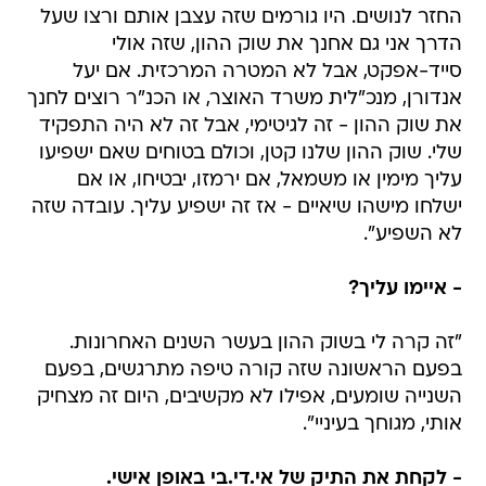
החזר לנושים. היו גורמים שזה עצבן אותם ורצו שעל
הדרך אני גם אחנך את שוק ההון, שזה אולי
סייד-אפקט, אבל לא המטרה המרכזית. אם יעל
אנדורן, מנכ"לית משרד האוצר, או הכנ"ר רוצים לחנך
את שוק ההון - זה לגיטימי, אבל זה לא היה התפקיד
שלי. שוק ההון שלנו קטן, וכולם בטוחים שאם ישפיעו
עליך מימין או משמאל, אם ירמזו, יבטיחו, או אם
ישלחו מישהו שיאיים - אז זה ישפיע עליך. עובדה שזה
לא השפיע".
- איימו עליך?
"זה קרה לי בשוק ההון בעשר השנים האחרונות.
בפעם הראשונה שזה קורה טיפה מתרגשים, בפעם
השנייה שומעים, אפילו לא מקשיבים, היום זה מצחיק
אותי, מגוחך בעיניי".
- לקחת את התיק של אי.די.בי באופן אישי.