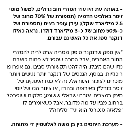
- באותה עת היו עוד הסדרי חוב גדולים, למשל מוטי
זיסר באלביט הדמיה (תספורת של 70% מחוב של
2.5 מיליארד שקל); עידן עופר בצים (תספורת של
כ-50% מחוב של כ-3 מיליארד דולר). נראה כאילו
דנקנר ספג את כל האש גם עבורם.
"אין ספק שדנקנר סיפק מטריה ארטילרית להסדרי
החוב האחרים, אבל המכה שספג לא פחות כואבת
מזו שהם קיבלו. היה להט תקשורתי סביבו, גם אפרופו
ריכוזיות. בנוסף, הנכסים של דנקנר יותר נגישים ויותר
מוכרים לציבור הישראלי. זה לא כמו העסקים של
זיסר בנדל"ן באירופה ובהודו, או צינור הגז של יוסי
מימן במצרים. אזרח ישראלי ששומע סלקום ושופרסל
ברחוב מבין על מה מדובר, אבל כשאומרים לו
'פלאזה סנטרס' הוא יגיד 'סליחה'?
- מערכת היחסים בין בן משה לאלשטיין די מתוחה.