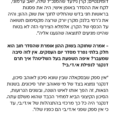
דומיננטיים; קרן גילעד שהמנכ"ל שלה, יואב ערמוני,
לקח את ההסדר באופן אישי; היה את פסגות
בראשות חגי בדש שהחליט לחנך את שוק ההון; והיה
את ג'רמי בלנק מקרן יורק שרצה מקסימום תשואה
על הכסף של הקרן. אלמלא הצירוף הזה לא בטוח
שהיינו מגיעים לתוצאה שהגענו אליה".
- אמרה שחוקה בשוק ההון אומרת שהסדר חוב הוא
חלק בלתי נפרד מסדר יום העסקים. אין לזה סיבה
שמעבר? איפה השפעת בעל השליטה? איך תרם
דנקנר לנפילת אי.די.בי?
"אין ספק שבסקאלה שבין שונא סיכון לאוהב סיכון,
דנקנר נמצא בצד של מי שאוהב יותר סיכונים. בשנות
הגאות, זה הפך אותו לאיש השנה, ובשנים הגרועות,
הסיכון הקיצוני הביא למחיר הכבד שהוא משלם עתה.
דנקנר היה כל כך מרכזי בהתנהלות של אי.די.בי, עד
כי אין ספק שפני אי.די.בי הם כפניו שלו".