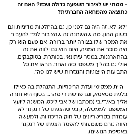
- ממתי יש לציבור השפעה גדולה שכזו? האם זה
כתוצאה מהמחאה החברתית?
"לא, לא. זה היה גם לפני כן, גם בהחלטות מדיניות וגם
בשוק ההון. מה שהשתנה זה שהציבור למד להעביר
את המסר שלו בצורה יותר ברורה. אם פעם הוא רק
היה מוכר את המניה, היום הוא גם ילווה את זה
בהתארגנות, במסר עיתונאי, בכותרת, בטוקבקים,
אולי גם בהליך משפטי כזה ואחר. תראו את כל
התביעות הייצוגיות והנגזרות שיש לנו פה".
- היית ממקימי ועדת הריכוזיות. התנהלת בה כאילו
בלעת מטאטא, וגם פרשת די מהר... בסוף היא חזרה
אליך באי.די.בי (מכתבו של אבי ליכט, המשנה ליועץ
המשפטי לממשלה, קבע שהצעתו של דנקנר לא
עומדת בקריטריונים של חוק הריכוזיות, ולמעשה
היווה גורם משמעותי להפסד הצעתו של דנקנר
באסיפת הנושים).