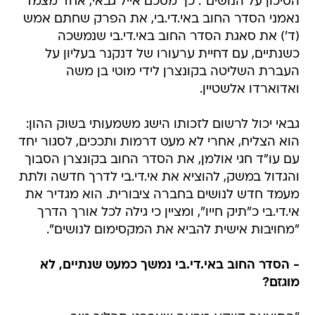
הסיכון על הנושים". כך מסכם אייל גבאי, אחד מצמד
נאמני הסדר החוב באי.די.בי, את הפרק שחתם אמש
(ד') את סאגת הסדר החוב באי.די.בי שנמשכה
כשנתיים, עם דחיית ערעורו של דנקנר בעליון על
העברת השליטה בקונצרן לידי מוטי בן משה
ואדוארדו אלשטיין.
גבאי יכול לרשום לזכותו הישג משמעותי בשוק ההון:
הוא הצליח, אחרי לא מעט דרמות ותככים, לסגור יחד
עם עו"ד חגי אולמן, את הסדר החוב בקונצרן הסבוך
והגדול במשק, להוציא את אי.די.בי לדרך חדשה ולתת
מעמד חדש לנושים בחברה ציבורית. הוא מגדיר את
אי.די.בי כ"תיק חייו", ומציין כי גילה לכל אורך הדרך
"מחויבות אישית להביא את המקסימום לנושים".
- הסדר החוב באי.די.בי נמשך כמעט שנתיים, לא
מוגזם?