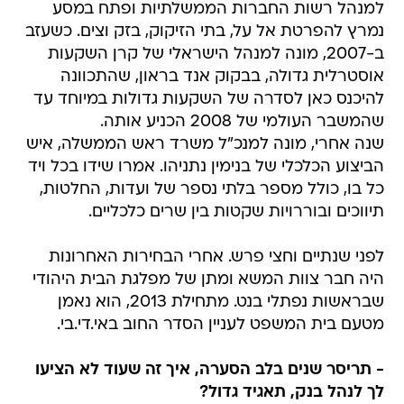
למנהל רשות החברות הממשלתיות ופתח במסע
נמרץ להפרטת אל על, בתי הזיקוק, בזק וצים. כשעזב
ב-2007, מונה למנהל הישראלי של קרן השקעות
אוסטרלית גדולה, בבקוק אנד בראון, שהתכוונה
להיכנס כאן לסדרה של השקעות גדולות במיוחד עד
שהמשבר העולמי של 2008 הכניע אותה.
שנה אחרי, מונה למנכ"ל משרד ראש הממשלה, איש
הביצוע הכלכלי של בנימין נתניהו. אמרו שידו בכל ויד
כל בו, כולל מספר בלתי נספר של ועדות, החלטות,
תיווכים ובוררויות שקטות בין שרים כלכליים.
לפני שנתיים וחצי פרש. אחרי הבחירות האחרונות
היה חבר צוות המשא ומתן של מפלגת הבית היהודי
שבראשות נפתלי בנט. מתחילת 2013, הוא נאמן
מטעם בית המשפט לעניין הסדר החוב באי.די.בי.
- תריסר שנים בלב הסערה, איך זה שעוד לא הציעו
לך לנהל בנק, תאגיד גדול?