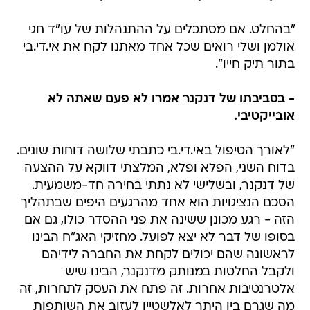
"בהחלט. אם מסתכלים על ההתנהלות של עו"ד חגי
אולמן ושלי רואים שכל אחד מאתנו לקח את אי.די.בי
בתור תיק חייו".
- בסביבתו של דנקנר אמרו לא פעם שאתה לא
אובייקטיבי.
"לאורך הטיפול באי.די.בי כתבתי שלושה דוחות שונים.
בדוח השני, הפלא ופלא, המלצתי דווקא על ההצעה
של דנקנר, ובשלישי לא נתתי בחירה חד-משמעית.
הסכם הנציגויות הוא אחד מהרגעים היפים שבתהליך
הזה - רגע מכונן ששינה את פני ההסדר כולו, גם אם
בסופו של דבר לא יצא לפועל. מחזיקי האג"ח הבינו
לראשונה שהם יכולים לקחת את החברה לידיהם
ולקבל החלטות במנותק מדנקנר, הבינו שיש
אלטרנטיבות אחרות. זה פתח את העסק לתחרות, זה
מה שגרם בין היתר לאלשטיין לעזוב את השותפות