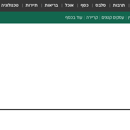
תרבות
סלבס
כסף
אוכל
בריאות
תיירות
טכנולוגיה
ן
עסקים קטנים
קריירה
עוד בכסף
חינוך פיננסי
כסף עולמי
דין וחשבון
קריפטו
ספורט ביזנס