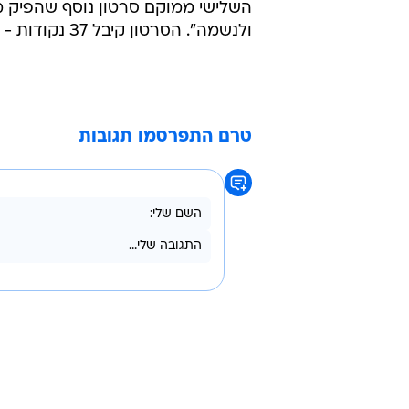
ולנשמה". הסרטון קיבל 37 נקודות - 13% עבור תרומה למותג ו-11% עבור קריאטיוויות.
טרם התפרסמו תגובות