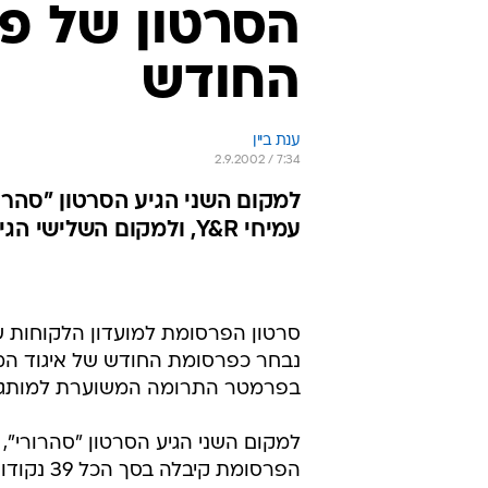
הסרטון של פי
החודש
ענת ביין
2.9.2002 / 7:34
למקום השני הגיע הסרטון "סהר
עמיחי Y&R, ולמקום השלישי הגיע "נביעות לגוף ולנשמה"
בפרמטר התרומה המשוערת למותג עם %