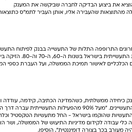
ת הסקרים של הבנק יחסית לבנקים אחרים. לדברי תעשייני
מקצועיות וברמה טובה.
וח התעשיה ייסגר, יציעו למרכז ההשקעות לפרסם מכרז
כלית, ולא להעביר את הבדיקות למחלקות הכלכליות של
 הכלכליות אמרו כי בתקופה הקצרה שבה נמסרו חלק
ם שבהם הבדיקות לא היו ברמה מקצועית נאותה. זכור אף
וציא את ביצוע הבדיקה לחברה שביקשה את המענק
ה מהתוצאות שהעבירה אליו, אותן העביר לתמ"ס כתוצאות
חרונים התרופפה התלות של התעשייה בבנק לפיתוח התעשי
לעומת הדומיננטיות שלו בהתפתחות התעשייתית בישראל בשנות ה-60, ה-70 וה-80. הזיקה
הכלכליים לאישור תמיכת הממשלה, ועל העברת כספי המ