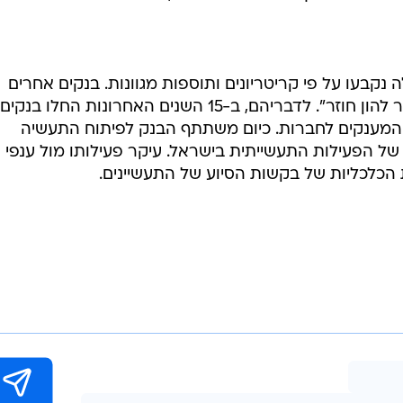
, ה-70 וה-80 נוהל הבנק כיחידה ממשלתית, כשהמדינה הכתיבה, קידמה, עודדה 
את כיווני הפיתוח התעשייתי", אמרו התעשיינים. "מעל 90% מהפעילות התעשייתית עברה 
התעשיות שהוקמו בישראל - החל מתעשיות הטקסטיל וכלה
ה כלי עבודה לקידום מדיניות התיעוש של הממשלה, ושר הא
ה מעורב בכך בצורה דומיננטית", הוסיפו.
 נקבעו על פי קריטריונים ותוספות מגוונות. בנקים אחרים
הוסיפו הלוואות, ואולם אלה היו בעיקר להון חוזר". לדבריהם, ב-15 השנים האחרונות החלו בנקים
 המענקים לחברות. כיום משתתף הבנק לפיתוח התעשיה
ל הפעילות התעשייתית בישראל. עיקר פעילותו מול ענפי
כלכליות של בקשות הסיוע של התעשיינים.