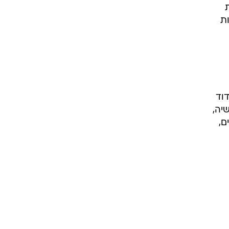
ל
ת
דוד
יה,