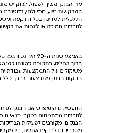
לפיתוח התעש
אורה קורן
3.9.2002 / 5:42
מרכז ההשקעות במשרד התמ"ס מתכוו
עוד הבנק ימשיך לפעול. לבנק יש מו
המבקשות סיוע ממשלתי, במסגרת החו
הכלכלית למדינה בכל השקעה ומשמ
לחברות תמיכה או לדחות את בקשותי
באמצע שנות ה-90 הי
ברוך החליט, בתקופת כהונתו כמנהל