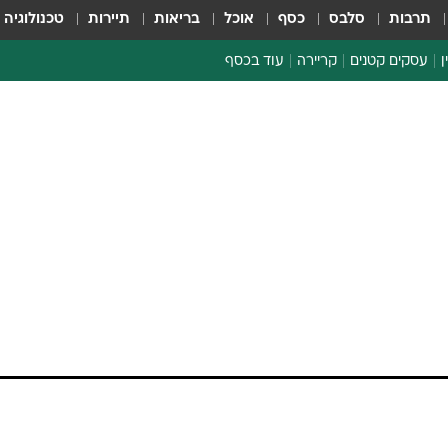
תרבות
סלבס
כסף
אוכל
בריאות
תיירות
טכנולוגיה
ן
עסקים קטנים
קריירה
עוד בכסף
חינוך פיננסי
כסף עולמי
דין וחשבון
קריפטו
הלאונג'
ספורט ביזנס