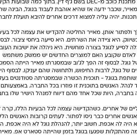
כלשהי. לאחר מכן גוגל הלכה ושכרה מתכנת כוכב מ-DEC בשם ג'ף דין. בתוך כמה שבועות 
ייר, שכבר ידעה אז שהיא אוהבת לעבוד בגוגל, הבינה שה
נות. יהיה עליה למצוא דרכים אחרים להיבא תועלת לחבר
ך ולפתור אותן. מאייר החליטה להקדיש את עצמה לכל בעיה
וק. היא ציידה את השרתים. היא סייעה ביחסי ציבור. לבסו
לסייע לגוגל בצורה מוחשית. היא ניהלה את ישיבות העוב
פכה לאדם שקובע האם למוצרים החדשים יש ממשק משתמש
גוגל. לבסוף זה הפך לג'וב שבמסגרתו מאייר הייתה הסמכ
ם של גוגל, לרבות החיפוש, ולתחושה שהם יעניקו. לבסוף הי
שותפת בגוגל - תוכנית הכשרה שבמסגרתה סטודנטים בעלי
צד לנהל. האנשים בתוכנית זו פוזרו בכל החברה. באמצעותם
 בחברה, היות שכל אחד מהם דיווח למנהל הישיר שלו בחב
גליים של אחרים. כשהקדישה עצמה לכל הבעיות הללו, קרה 
שים אחרים כבר ניסו לפתור. לעתים קרובות האנשים הלל
 היה לה אכפת. חשוב יותר, להנהלת גוגל לא היה אכפת. ה
ה מהתקלות שפגעו בגוגל בזמן שהייתה סטארט אפ. מאייר