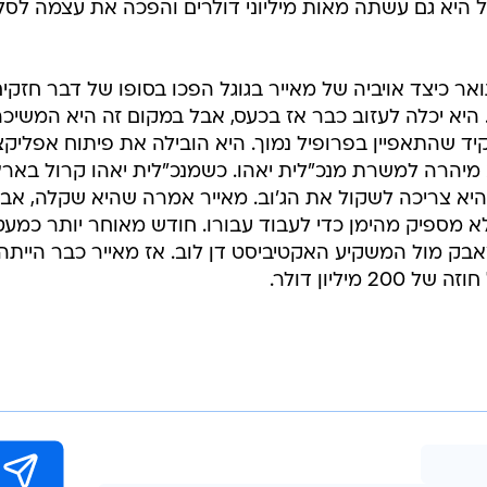
ל היא גם עשתה מאות מיליוני דולרים והפכה את עצמה לסל
אר כיצד אויביה של מאייר בגוגל הפכו בסופו של דבר חזקי
היא יכלה לעזוב כבר אז בכעס, אבל במקום זה היא המשיכ
יד שהתאפיין בפרופיל נמוך. היא הובילה את פיתוח אפליקצ
א מיהרה למשרת מנכ"לית יאהו. כשמנכ"לית יאהו קרול באר
למאייר שהיא צריכה לשקול את הג'וב. מאייר אמרה שהיא שקלה, אב
א מספיק מהימן כדי לעבוד עבורו. חודש מאוחר יותר כמעט
בק מול המשקיע האקטיביסט דן לוב. אז מאייר כבר הייתה
מיליון דולר.