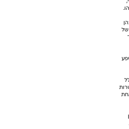
י,
הן
של
שפע
ל
רות
אחת