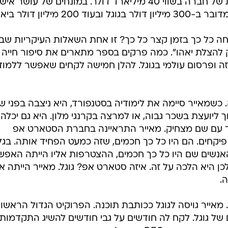
בגיל 39, מריסה מאייר היא המנכ"לית של חברה בשווי 40 מיליארד דולר. במונחים של עושר איש
חה כל כך בזמן קצר כל כך? זו אחת השאלות העיקריות שב
להצלת יאהו". כמה פרקים בספר מתארים את סיפור חייה 
זה ופרסום עולמי בגוגל. להלן חמישה לקחים שאפשר ללמוד
 כשמאייר סיימה את לימודיה בסטנפורד, היא ניצבה בפני 
 ליועצת בשכר גבוה, או למרצה בקרנגי מלון. היא גם יכלה
 עם שם מצחיק. מאייר התראיינה בחברת הסטארט אפ
יקחים. הם היו כל כך חכמים, שזה כמעט הפחיד אותה. בגל
נשים שם היו כל כך חכמים, ההצטרפות אליו הייתה האפש
כן היא הלכה על זה. איזה סטארט אפ? גוגל. מאייר הייתה 
 מאייר גויסה לגוגל ככותבת תוכנה. הפרוקיט הגדול הראשון
ל גוגל. לקח לה חודשים על גבי חודשים להשיג התקדמות