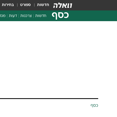
חדשות
ספורט
בחירות
כסף
חדשות
צרכנות
דעות
מגזי
החלטות פיננסיות
בדיקת מוצרים
חדשות מהמדף
השוואת מחירים
צרכנות פיננסית
כסף