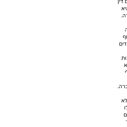
הקים דין
יא
ה.
ף
דים
ות
א
רה.
לא
ו
ם