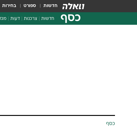
חדשות
ספורט
בחירות
כסף
חדשות
צרכנות
דעות
מגזי
החלטות פיננסיות
בדיקת מוצרים
חדשות מהמדף
השוואת מחירים
צרכנות פיננסית
כסף