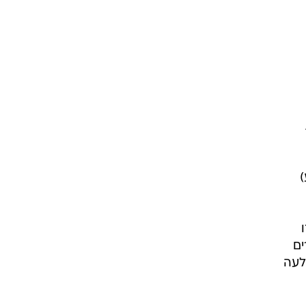
ממוצע)
ים
לעה