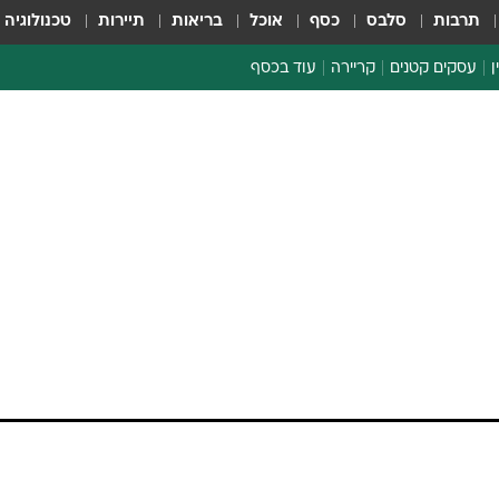
תרבות
סלבס
כסף
אוכל
בריאות
תיירות
טכנולוגיה
ן
עסקים קטנים
קריירה
עוד בכסף
חינוך פיננסי
כסף עולמי
דין וחשבון
קריפטו
הלאונג'
ספורט ביזנס