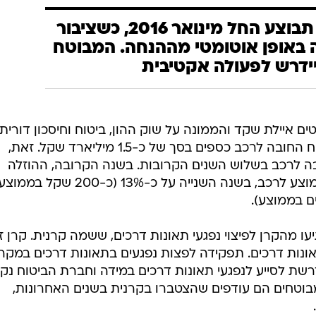
השבת הכספים תבוצע החל מינואר 2016, כשציבור
 באופן אוטומטי מההנחה. המבוטח
ידרש לפעולה אקטיבית
איילת שקד והממונה על שוק ההון, ביטוח וחיסכון דורית
סלינגר, החליטו להשיב למבוטחי ביטוח החובה לרכב כספים בסך של כ-1.5 מיליארד שקל. זאת,
ה לרכב בשלוש השנים הקרובות. בשנה הקרובה, ההוזלה
תעמוד על כ-17% - כ-250 שקל בממוצע לרכב, בשנה השנייה על כ-13% (כ-200 שקל ב
עו מהקרן לפיצוי נפגעי תאונות דרכים, ששמה קרנית. קרן זו
אונות דרכים. תפקידה לפצות נפגעים בתאונות דרכים במקר
רשת לסייע לנפגעי תאונות דרכים במידה וחברת הביטוח נק
בוטחים הם עודפים שהצטברו בקרנית בשנים האחרונות,