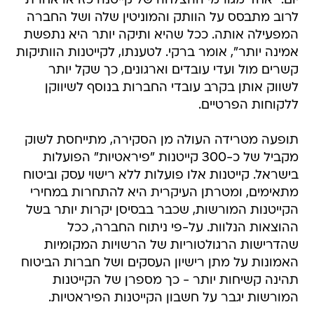
יום. "אחד מגורמי ההצלחה של קייטנה כזו או אחרת
לרוב מתבסס על הוותק והמוניטין שלה ושל החברה
המפעילה אותה. ככל שהיא ותיקה יותר היא נתפשת
אמינה יותר", אומר ברקי. לטענתו, לקייטנות הוותיקות
קשרים מול ועדי עובדים וארגונים, כך שקל יותר
לשווק אותן בקרב עובדי החברות בנוסף לשיווקן
ללקוחות הפרטיים.
תופעה מטרידה העולה מן הסקירה, מתייחסת לשוק
מקביל של כ-300 קייטנות "פיראטיות" הפועלות
בישראל. קייטנות אלו פועלות ללא רישוי עסק וביטוח
מתאימים, ומטרתן העיקרית היא להתחרות במחירי
הקייטנות המורשות, שכבר בבסיסן יקרות יותר בשל
ההוצאות הנלוות. על-פי ניתוח החברה, ככל
שהדרישות הרגולטוריות של הרשויות המקומיות
האמונות על מתן רישיון העסקים ושל חברות הביטוח
תהינה קשיחות יותר - כך מספרן של הקייטנות
המורשות יגבר על חשבון הקייטנות הפיראטיות.