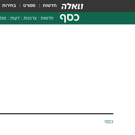
חדשות
ספורט
בחירות
כסף
חדשות
צרכנות
דעות
מגזי
החלטות פיננסיות
בדיקת מוצרים
חדשות מהמדף
השוואת מחירים
צרכנות פיננסית
כסף