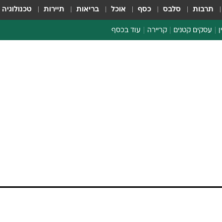
תרבות
סלבס
כסף
אוכל
בריאות
תיירות
טכנולוגיה
ן
עסקים קטנים
קריירה
עוד בכסף
חינוך פיננסי
כסף עולמי
דין וחשבון
קריפטו
ספורט ביזנס