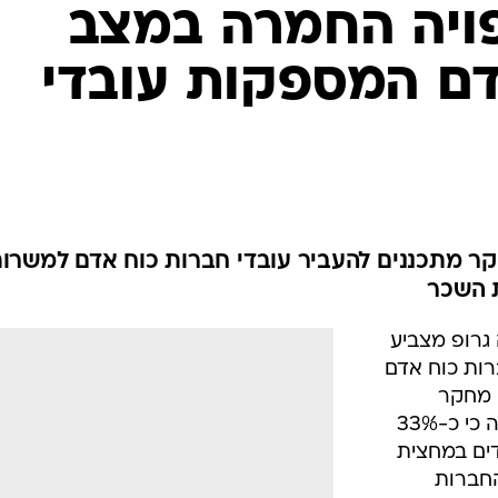
פויה החמרה במצב
דם המספקות עובדי
סקר מתכננים להעביר עובדי חברות כוח אדם למשרו
 השכר
רופ מצביע
ות כוח אדם
י מחקר
שערכה החברה בארצות הברית עולה כי כ-33%
דים במחצית
שנת 2003, ו-35% מהחברות