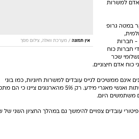
 אדם למשרות
ר במטה גרופ
למית,
/
אין תמונה
מערכת וואלה, צילום מסך
- חברות
י חברות כוח
שלומי שכר
כוח אדם חיצוניים.
עוד כי 30% מהארגונים אינם ממשיכים לגייס עובדים למשרות חיוניות, כמו בוני
יישומים, מהנדסי רשתות, מתכנני רשתות ואנשי מאגרי מידע. רק 5% מהארגונים ציינו כ
ם משתמשים היום.
פיטורי עובדים צפויים להימשך גם במהלך החציון השני של 