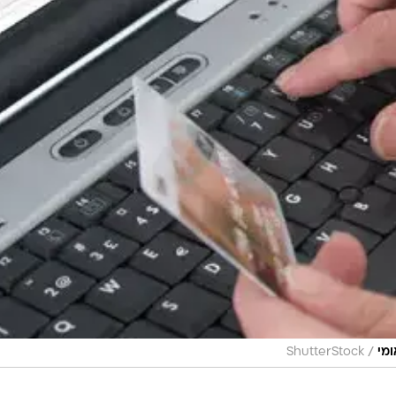
/
ומי
ShutterStock
אשראי שלהם דרך הבנק, אבל יש אפשרויות לקבל את השי
אחר כמו רשת שיווק או מועדון צרכנים. הרעיון הוא שהמ
משתמשים וכך הופך את הקנייה אצלו ליותר משתלמת. אם
 כרטיס האשראי של הרשת תחסוך לכם כסף.
 "לייף סטייל" תזכה אתכם בהנחות על קניות בסופר-פארם
יס אשראי של אל על שמזכה בנקודות נוסע מתמיד על קניו
ם מגיעים עם פטור של שנה או יותר מעמלות. הקפידו לנהל
לוף תקופת הפטור: עברו על הוצאות האשראי שלכם במש