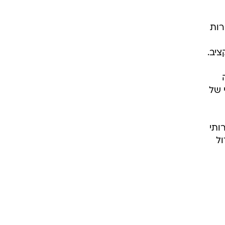
ול
קה.
ט
עתים
קום