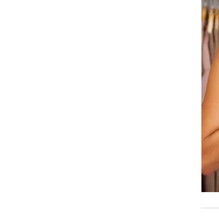
רות
יב.
 של
ותי