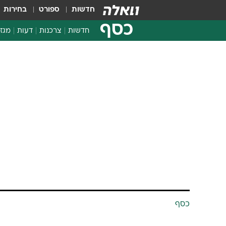
חדשות
ספורט
בחירות
כסף
חדשות
צרכנות
דעות
מגזי
החלטות פיננסיות
בדיקת מוצרים
כסף
חדשות מהמדף
השוואת מחירים
חברת האשראי
צרכנות פיננסית
את המסגרת? 
וואלה! NEWS בשיתוף ויזה אירופה
21.10.2015 / 6:51
פריסת התשלומים והרישום של 
גם עלולה להגדיל את ההוצאות.
ממותגת, בדקו אם הכרטיסים ש