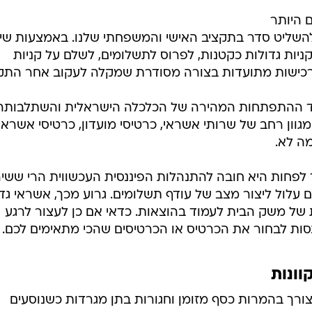
ם עלול ליצור מצב של עודף תשלומים. גרוע מכך, אשראי גד
 של משק הבית לעמוד בהוצאות. כדאי אם כן לעצור לרגע
לנסות לבחור את הכרטיס או הכרטיסים שהכי מתאימים לכם.
וונות
ורך בהמרות כסף מזומן וחגורות בתן מגרדות כשנוסעים
מן טיול כרוך בדמי המרה או באחוז מהקנייה במקרה של סלי
ינלאומיות מבטיח גישה לעולם המופלא של קניות באינטרנ
ה אונליין מאפשרת לא רק השוואה יסודית בין מחירים אלא ל
התיווך של המשווק המקומי.
בים הנקנים בחו"ל פטורים ממכס מה שהופך את הקנייה
רות כמו אמזון, איביי ואסוס מציעים מגוון רחב מאוד של
 אשראי בינלאומי מאפשר תשלום ישיר לכל קמעונאי בכל מ
י בהוצאות החודשיות.