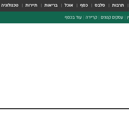
תרבות
סלבס
כסף
אוכל
בריאות
תיירות
טכנולוגיה
ן
עסקים קטנים
קריירה
עוד בכסף
חינוך פיננסי
כסף עולמי
דין וחשבון
קריפטו
 הציעה לכם להגדיל
הלאונג'
היזהרו
ספורט ביזנס
כל אחת מהרכישות באמצעות כרטיס אשראי נוחה, 
 רגע לפני שאתם מצרפים לארנק עוד חתיכת פלסטיק
כבר יש לכם מתאימים לצרכים שלכם