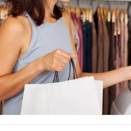
 היותר
השליט סדר בתקציב האישי והמשפחתי שלנו. באמצעות שי
ניות גדולות כקטנות, לפרוס לתשלומים, לשלם על קניות
רכישות מתועדות בצורה מסודרת שמקלה לעקוב אחר התקצ
ד ההתפתחות המהירה של הכלכלה הישראלית והשתלבותה
גוון רחב של שרותי אשראי, כרטיסי מועדון, כרטיסי אשראי
מה לא.
פחות היא חובה להתנהלות הפיננסית העכשווית הרי ששיר