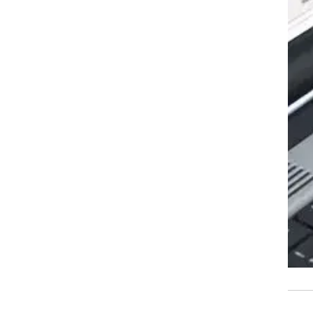
רות
שווק
.
ת
ך