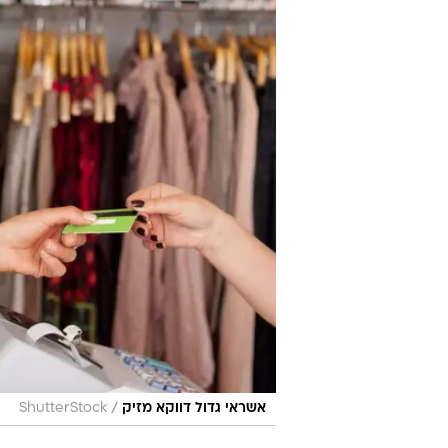
/
אשראי גדול דווקא מזיק
ShutterStock
כרטיס האשראי הוא אחד מהשירותים
חשובים שעומדים לרשותנו במאבק ל
האשראי אנחנו יכולים להתמודד עם ק
בתאריך שמתאים לנו. במקביל כל ה
הדרישה הגבוהה לשרותי אשראי לצ
במערכת הפיננסית הגלובלית הולידו מ
רשתות שיווק, כרטיסי זהב, פלטינה ו
בעוד החזקה של כרטיס אשראי אחד ל