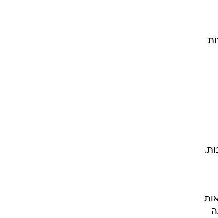
ות
אות
ה