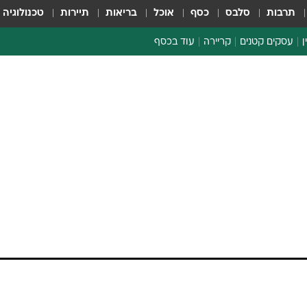
תרבות
סלבס
כסף
אוכל
בריאות
תיירות
טכנולוגיה
ן
עסקים קטנים
קריירה
עוד בכסף
חינוך פיננסי
כסף עולמי
דין וחשבון
קריפטו
ספורט ביזנס