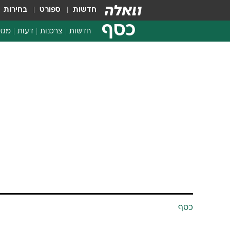
חדשות
ספורט
בחירות
כסף
חדשות
צרכנות
דעות
מגזי
החלטות פיננסיות
בדיקת מוצרים
חדשות מהמדף
השוואת מחירים
צרכנות פיננסית
כסף