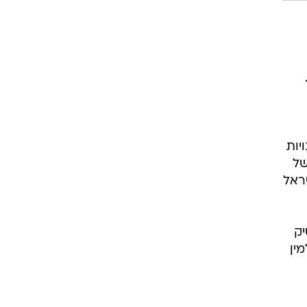
יות
של
ראל
יק
ין