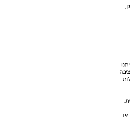
ק,
תנו
ציבה
ות
ת.
או