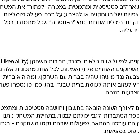
ת של הישרדות ארה"ב סטטיסטית ומתמטית, במטרה "לפתור" את המשח
צפויות של השחקנים או להצביע על דרכי פעולה מומלצות
נים. במילים אחרות  זוהי "ה-נוסחה" שכל מתמודד בכל
ו עליה.
במחקר הוגדרו כמה ממאפייני השחקנים, למשל טווח גילאים, מגדר, חביבות השחקן (Likeability
ובות השחקנים האחרים אליו) ואמינות. לכל אחת מתכונות אלה ני
צבעה נגד מישהו שהיה בברית עם השחקן), ומה היא ברית י
 לעזוב אותה לעומת ברית שבגדו בה). כמו כן נספרו פעול
הצבעות הדחה.
 לאורך העונה הובאה בחשבון וחושבה סטטיסטית ומתמטי
פר הסתברותי לגבי יכולתם לבגוד. בתחילת המשחק ניתנו
 הם עודכנו בהתאם לפעולות שבהם נקטו השחקנים - בגדו 
יפוס במציאות.