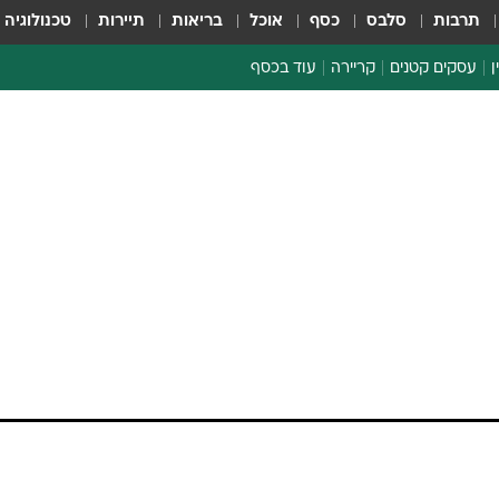
תרבות
סלבס
כסף
אוכל
בריאות
תיירות
טכנולוגיה
ן
עסקים קטנים
קריירה
עוד בכסף
חינוך פיננסי
כסף עולמי
דין וחשבון
קריפטו
הלאונג'
ספורט ביזנס