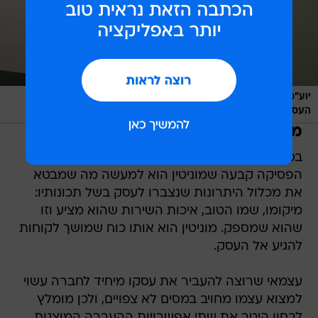
יוע"מ שמוליק גני. מוניטין הוא אותו כוח שמושך לקוחות להגיע אל
/
העסק
ספק 500, באדיבות המצולם
מה זה מוניטין?
בספרי החוק אין הגדרה ממצה למושג "מוניטין" אך
הפסיקה קבעה שמוניטין הוא למעשה מה שמבטא
את מכלול היתרונות שנצברו לעסק בשל תכונותיו:
מיקומו, שמו הטוב, איכות השירות שהוא מציע וזו
שהוא שמספק. מוניטין הוא אותו כוח שמושך לקוחות
להגיע אל העסק.
עצמאי שרוצה להעביר את עסקו מיחיד לחברה עשוי
למצוא עצמו מחויב במסים לא צפויים, ולכן מומלץ
לבחון היטב את שתי אפשרויות ההעברה המוצגות