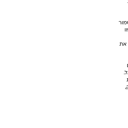
מור
ו
 את
.
,