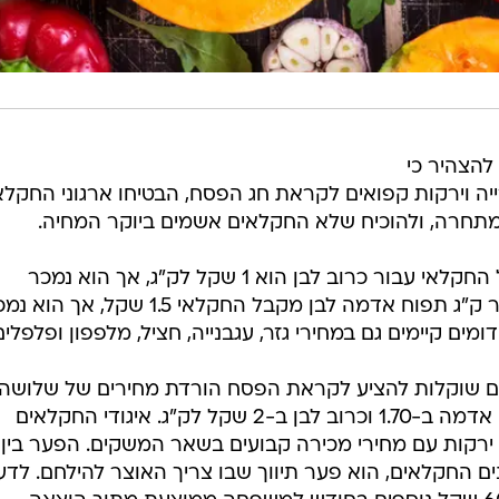
להצהיר כי
יה וירקות קפואים לקראת חג הפסח, הבטיחו ארגוני החקלא
 מתחרה, ולהוכיח שלא החקלאים אשמים ביוקר המחיה.
לטענת ההתאחדויות המחיר שמקבל החקלאי עבור כרוב לבן הוא 1 שקל לק"ג, אך הוא נמכר
ברשתות במחיר של 2-4.9 שקל. עבור ק"ג תפוח אדמה לבן מקבל החקלאי 1.5 שקל, אך 
 שוקלות להציע לקראת הפסח הורדת מחירים של שלושה
גידולים: גזר ב-1.60 שקל לק"ג, תפוח אדמה ב-1.70 וכרוב לבן ב-2 שקל לק"ג. איגודי החקלאים
ירקות עם מחירי מכירה קבועים בשאר המשקים. הפער בין
ם החקלאים, הוא פער תיווך שבו צריך האוצר להילחם. לדע