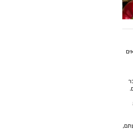
ים
הוא נמכר
תם,