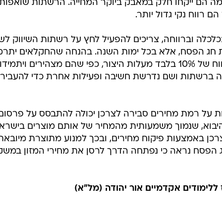
כמה הם ייקחו חלק במאבק ביוקר המחייה. הרשתות שואפות
ם רווח נקי גדול יותר.
בכלכלה וברווחה, צריכים להפעיל לחץ על רשתות השיווק לש
ת חג הפסח, אלא בכל ימות השנה. בהנחה שהחקלאים יתרמ
את חלקם למכירת ירקות ופירות ברווח של 10% בלבד מעלות היצור, כפי שהם מצהירים ויתמידו
ה ברשתות ושם נדרשת חשיבה ופעילות אחרת כדי להעביר
 על רמת מחירים סבירה לצרכן יכולה להתבסס על פרסום
היבוא, שנמוך משמעותית מהמחיר של אותם מוצרים בישראל
צרכן באמצעות פיקוח מחירים, ובכך למנוע מתוצרת מיובאת
חג הפסח נראה כי נפתחה הדרך לרסן את מחירי המזון במשק
ללימודים אקדמיים אור יהודה (מל"א)