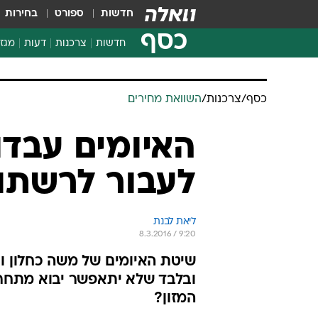
חדשות
ספורט
בחירות
כסף
חדשות
צרכנות
דעות
מגזי
החלטות פיננסיות
בדיקת מוצרים
כסף
/
צרכנות
/
השוואת מחירים
חדשות מהמדף
השוואת מחירים
האיומים עבדו
צרכנות פיננסית
לעבור לרשתות
ליאת לבנת
8.3.2016 / 9:20
שיטת האיומים של משה כחלון וא
ובלבד שלא יתאפשר יבוא מתחרה
המזון?