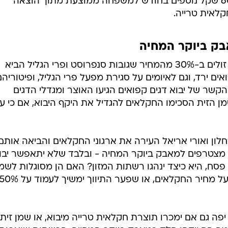
פער התיווך גורם להוצאה של עד 600 שקל נוספים בחודש למשפחה ממוצעת מתוך הוצאה
בק ביוקר המחיה
יבוא אפשרי של ירקות קפואים שיהיו זולים ב-30% מהמחיר שגובות סנפרוסט ופרי הגליל הביא
ם ירד, וגם לאיומים על סגירת מפעל פרי הגליל, ופיטוריהם
 גם בהקשר של יבוא דגים קפואים הגיעו האוצר ומגדלי הדגים
ן הזית הסכימו החקלאים להגדיל את היקף היבוא, אם כי עו
ן ואורי אריאל העירה את ארגוני החקלאים והביאה אותם
ם מצטרפים למאבק ביוקר המחיה - ובלבד שלא יתאפשר יבו
סח, היא כיצד ינהגו רשתות המזון? האם הן מסוגלות לשמ
על פער תיווך סביר של 15%-20% מעל מחיר החקלאים, או שפער התיווך ימשיך לעמוד על %
פה גם אם ימכרו תוצרת חקלאית טרייה מיבוא, או שמן זית