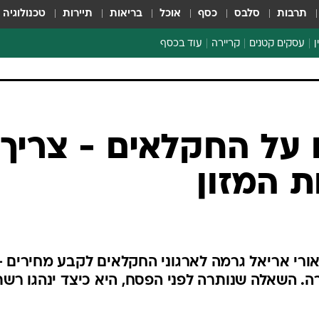
תרבות
סלבס
כסף
אוכל
בריאות
תיירות
טכנולוגיה
ן
עסקים קטנים
קריירה
עוד בכסף
חינוך פיננסי
כסף עולמי
דין וחשבון
קריפטו
 על החקלאים - צריך
ספורט ביזנס
 המזון
ורי אריאל גרמה לארגוני החקלאים לקבע מחירים -
. השאלה שנותרה לפני הפסח, היא כיצד ינהגו רשת