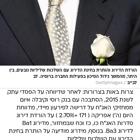
הורדת הדירוג והותרת בחינת הדירוג עם השלכות שליליות נובעים, בין
היתר, מהמשך גידול הסיכון בפעילות החברה ברוסיה. לב
/
לבייב
GettyImages
צרות באות בצרורות: לאחר שדיווחה על הפסדי עתק
לשנת 2015, הסתבכה עם בנק רוסי וקיבלה איום
ממחזיקי האג"ח על דרישה לפירעון מיידי, מדווחת
היום (ה') אפריקה ( 171 +2.70% ) על הורדת דירוג
סדרות האג"ח כו, כז וכח שבמחזור, מדירוג Ba1
לדירוג Ba3. בנוסף, מידרוג מודיעה על הותרת בחינת
הדירוג עם השלכות שליליות.