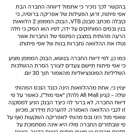
בהקשר לכך נזכיר כי אתמול דיווחה החברה הבת
אפי פיתוח, זרוע הפעילות של אפריקה ברוסיה, כי
קיבלה מכתב מבנק VTB, הבנק המממן 2 הלוואות
בגין נכסים המוחזקים על ידה, לפיו הוא הסיק כי חלה
הרעה מהותית במצבן הפיננסי של החברות אשר
נטלו את ההלוואה (חברות בנות של אפי פיתוח).
כמו כן, לפי דיווח החברה בנושא, הבנק המממן מציע
כי אפי פיתוח תיישם צעדים לצורך הסרת ההשלכות
השליליות הפוטנציאליות מהאמור תוך 30 יום.
יצוין כי, אחת מההלוואות הינה כנגד הנכס המהותי
שלה - קניון Afi Mall (להלן "אפי מול"), כאשר על פי
דיווח החברה, לא ברור לה כיצד הבנק הגיע למסקנה
זו לגבי ההלוואה האמורה. להערכת מידרוג, מכיוון
שאפי מול הינו נכס מהותי לאפריקה השקעות (אף על
פי שבתזרים החברה סולו היא אינה מסתמכת על