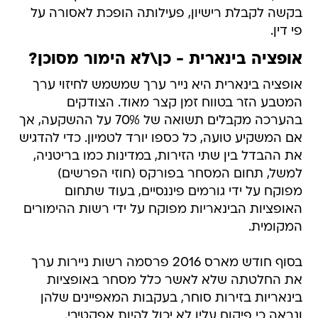
בקשה לקבלת רישיון, פעילותה הופכת לאסורה על
פי דין.
אופציה בינארית - כן\לא הימור מסוכן?
אופציה בינארית היא נייר ערך שמשמש לחיזוי ערך
המטבע הזר בטווח זמן קצר מאוד. הצודקים
בהערכה מקבלים תשואה של 70% על ההשקעה, אך
אם המשקיע טועה, כל כספו יורד לטמיון. כדי להדגיש
את ההבדל בין שתי הזירות, במדינות כמו בריטניה,
למשל, תחום המסחר בפורקס (חוזי הפרשים)
מפוקח על ידי גורמים פיננסיים, בעוד שתחום
האופציות הבינאריות מפוקח על ידי רשות ההימורים
המקומית.
בסוף חודש מארס 2016 פרסמה רשות ניירות ערך
את החלטתה שלא לאשר כלל מסחר באופציות
בינאריות בזירות סוחר, בעקבות המאפיינים שלהן
ונראה כי פיקוח עליו לא יכול להיות אפקטיבי.