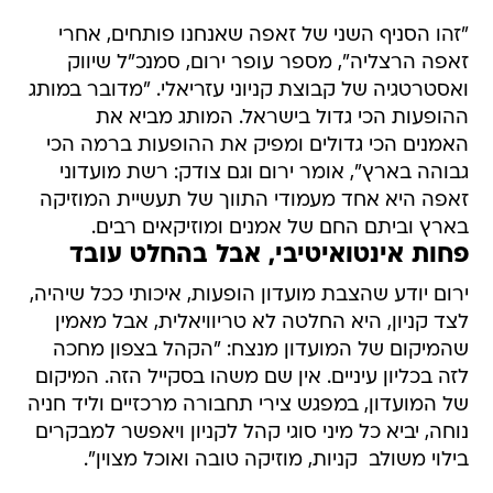
"זהו הסניף השני של זאפה שאנחנו פותחים, אחרי
זאפה הרצליה", מספר עופר ירום, סמנכ"ל שיווק
ואסטרטגיה של קבוצת קניוני עזריאלי. "מדובר במותג
ההופעות הכי גדול בישראל. המותג מביא את
האמנים הכי גדולים ומפיק את ההופעות ברמה הכי
גבוהה בארץ", אומר ירום וגם צודק: רשת מועדוני
זאפה היא אחד מעמודי התווך של תעשיית המוזיקה
בארץ וביתם החם של אמנים ומוזיקאים רבים.
פחות אינטואיטיבי, אבל בהחלט עובד
ירום יודע שהצבת מועדון הופעות, איכותי ככל שיהיה,
לצד קניון, היא החלטה לא טריוויאלית, אבל מאמין
שהמיקום של המועדון מנצח: "הקהל בצפון מחכה
לזה בכליון עיניים. אין שם משהו בסקייל הזה. המיקום
של המועדון, במפגש צירי תחבורה מרכזיים וליד חניה
נוחה, יביא כל מיני סוגי קהל לקניון ויאפשר למבקרים
בילוי משולב  קניות, מוזיקה טובה ואוכל מצוין".