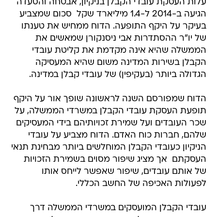
עלות העסקת עובדי הקבלן בניקיון, אבטחה והסעדה
הגיעה ב-2014 ל-1.4 מיליארד שקל  סכום שמצביע
בעיקר על היקף התופעה. הדוח ממחיש את טענתו
של יו"ר ההסתדרות אבי ניסנקורן שמאשים את
הממשלה שהיא אינה מקדמת את קליטת עובדי
הקבלן בשירות המדינה משום שהיא המעסיקה
הגדולה ביותר (בעקיפין) של עובדי קבלן במדינה.
הדוח שמפורסם השנה לראשונה שופך אור על היקף
תופעת העסקת עובדי הקבלן במשרדי הממשלה, על
שכר העובדים ועל שמירת זכויותיהם בידי המעסיקים
שלהם, חברות כוח האדם. הדוח מצביע על עובדי
הניקיון כעובדי הקבלן המוחלשים ביותר מבחינת תנאי
העסקתם  אך מציג שיפור מסוים בשמירת הזכויות
של אותם עובדים, שיפור שאפשר לייחס אותו
לפעולות האכיפה של החשב הכללי.
עובדי הקבלן המועסקים במשרדי הממשלה דרך