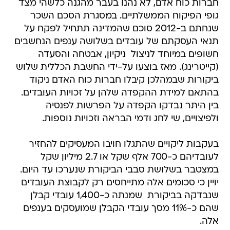
חברות כוח אדם, לא נהנו בעבר מהגנה כלשהי מצד
גופי הפיקוח הממשלתיים. במסגרת הסכם השכר
שנחתם ב-2012 סוכם שהמדינה תתחיל לפקח על
תנאי העסקתם של עובדים בשלושה ענפים הנחשבים
חשופים במיוחד לניצול  ניקיון, אבטחה והסעדה
(קייטרינג). מאז בוצעו על-ידי החשבת הכללית שלוש
ביקורות שבמהלכן קיבלו חברות כוח האדם ניקוד
בהתאם למידת ההקפדה שלהן על זכויות העובדים.
בין היתר נבדקו הקפדה על הפרשות לפנסיה
ולפיצויים, שי לחג ודמי הבראה וזכויות נוספות.
בעקבות ליקויים שהתגלו חויבו המעסיקים להחזיר
לעובדיהם כ-700 אלף שקל או 2.7 מיליון שקל
במצטבר בשלושת סבבי הביקורת שנערכו עד היום.
יויין כי סכומים אלה מתייחסים רק לקבוצת העובדים
שנבדקה בביקורת  שמנתה כ-1,400 עובדי קבלן
שהם כ-11% מסך עובדי הקבלן שמועסקים בענפים
אלה.