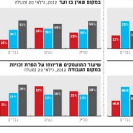
 במחקר הוא התארגנויות עובדים בקרב עובדים חרדים.
בארגוני עובדים ובוועדי עובדים ביחס לאוכלוסייה הכללית
החוקר אסף צחור-שי מציינים כי ניתוח ממצאי סקר הלמ"ס מ
נשים מכלל המגזרים, היו חברים בארגוני עובדים. אולם נת
וצות האוכלוסייה השונות: החרדים משתייכים פחות לארגוני
ים, והפער ניכר במיוחד בין גברים משתי קבוצות האוכלוסי