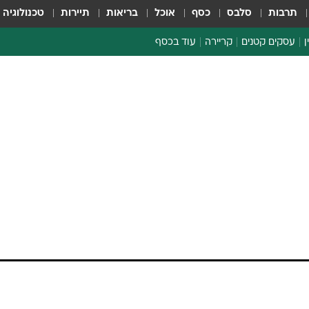
תרבות
סלבס
כסף
אוכל
בריאות
תיירות
טכנולוגיה
ן
עסקים קטנים
קריירה
עוד בכסף
חינוך פיננסי
כסף עולמי
דין וחשבון
קריפטו
ם בעבודה: יותר
הלאונג'
על הפרת זכויות
ספורט ביזנס
רדי למחקרי מדיניות ומתפרסם כאן לראשונה: נשי
ודה בכל מחיר ויהיו מוכנות לעבוד בשכר נמוך