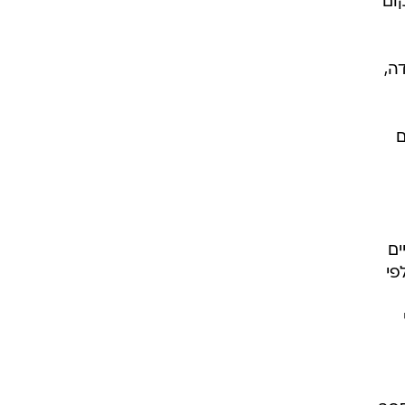
ים
פי
ספר
ע
נים
י
די