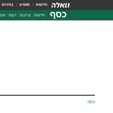
חדשות
ספורט
בחירות
כסף
חדשות
צרכנות
דעות
מגזי
החלטות פיננסיות
בדיקת מוצרים
כסף
חדשות מהמדף
השוואת מחירים
השתלבות חרדי
צרכנות פיננסית
תלונות נשים 
חן מענית
29.12.2016 / 7:00
מחקר שנעשה לאחרונה במכון הח
שהן מפרנסות יחידות יחזיקו בעב