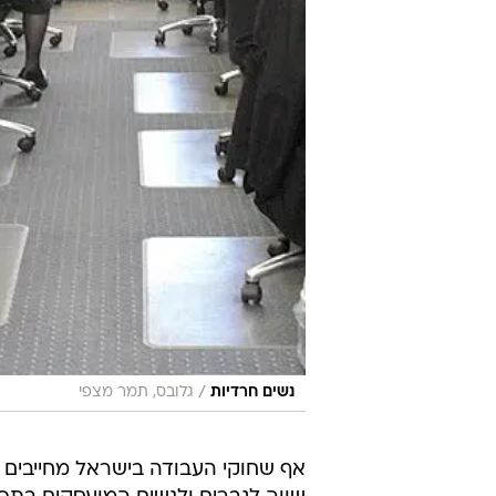
/
נשים חרדיות
גלובס, תמר מצפי
אף שחוקי העבודה בישראל מחייבים 
מ-33% לרעת הנשים, לפי נתוני
מהממוצע הן הנשים החרדיות העובד
הבית.
מחקר שנעשה לאחרונה במכון החרדי
שעל נשים שהן מפרנסות יחידות להחזי
"הסבר זה רלוונטי במיוחד לחברה ה
המפרנסות העיקריות", נכתב במחקר.