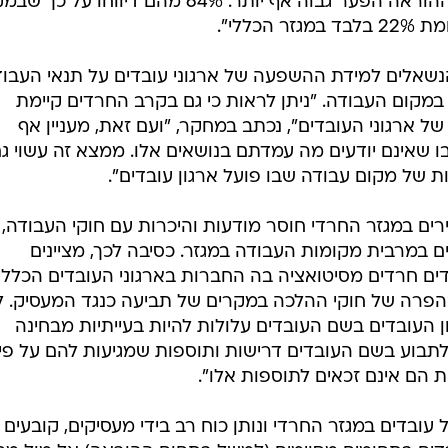
ם חרדים מסיטואציה בה החברות בארגוני העובדים הכללי
בהפרה של חוקי ההלכה במקרים של תביעה כנגד המעסיק. ל
 העובדים בשם העובדים עלולות להיות בעייתיות מבחינה
לתבוע בשם העובדים דרישות ותוספות שמגיעות להם על פי
 הם אינם זכאים לתוספות אלו".
ובדים במגזר החרדי ונותן כוח רב בידי מעסיקים, קובעים
ובדים בתחומים מסוימים (למשל בתחום ההוראה) אל מול מ
צביעים על כך שגיוון רב יותר בתעסוקת נשים חרדיות יסיי
וסיפים ומצביעים על כך שנדרש לפעול כדי שארגוני עובדים
זר החרדי בתוך מתן מענה הלכתי לבעיות השונות. כך, ארגו
עובדים ולסייע באופן אפקטיבי ויעיל לשפר את מצבם הכלכל
חוקרים בהקשר של ארגוני עובדים בחברה החרדית היא
דים חרדי המותאם לאורח החיים של החברה החרדית או
ם כללי. "בעיה שיכולה להתעורר במסגרת ארגון עובדים חר
ת העובדים על הצד הטוב ביותר. מנגד, ארגון עובדים של