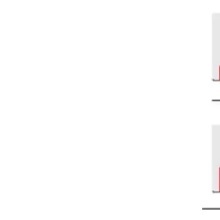
.
עלה
ון
יה