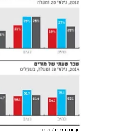
/
עבודת חרדים
גלובס
חוסר מודעות לחוקי העבודה
נושא נוסף שזוכה להתייחסות נרחבת
המחקר מציג שיעור נמוך של התאגדות 
ניצה קלינר, עמיתה בכירה במכון, ו
שיותר מרבע מהשכירים במשק, גברים ו
זה מגלם בתוכו פערים גדולים בין קב
העובדים בהשוואה ליהודים שאינם חרד