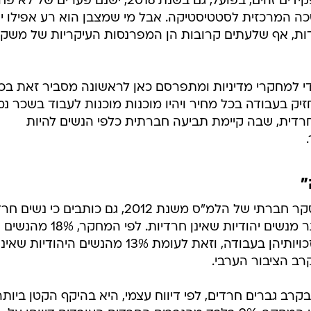
"
חוקרי המכון, המתבססים על ניתוח סקר חברתי של הלמ"ס משנת 2012, גם כותבים כי
מדווחות על הפרת זכויות עובדים יותר מנשים יהודיות שאינן חרדיות. לפי המחקר, 18% מהנשים
העובדות החרדיות דיווחו על הפרת זכויותיהן בעבודה, וזאת לעומת 13% מהנשים היהודיות שאינ
קרב גברים חרדים, לפי דיווח עצמי, היא בהיקף הקטן ביותר
מבין קבוצות האוכלוסייה השונות. לפי המחקר, 9% בלבד מהגברים החרדים העובדים דיווחו על
א מן הנמנע שדיווחים אלה (של הגברים החרדים - ח"מ) אינ
 מוטים כלפי מטה. זאת, "הן בשל הכרה נמוכה יותר של ת
צב שבו קיים היצע גדול של עובדים יחסית לביקוש, והן ב
ה".
העובד מקבלת משמעות שונה לחלוטין כאשר מדובר בעובדי
הם נועצו ברב. לדעת רבנים רבים, המוסכם בחוזה כתוב בין
 חוקים קוגנטיים והסכמים קיבוציים. שונים הדברים כאשר