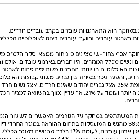
- 12% בקרב המועסקים החרדים לעומת 25% אצל גברים יהודים שאינם חרדים. אצל נשים חרד
שיעור ההשתייכות לארגוני עובדים גבוה יותר ועומד על 21%, אך עדיין נמוך בהשוואה למגזר ה
ות המשתתפים במחקר על הגורמים האפשריים לשיעור הנמ
של חברות בארגוני עובדים. "למשל, 38% מהנשים המועסקות בתחום ההוראה במגזר החרדי די
על כך שבמקום העבודה שלהם כלל אין ארגון עובדים, לעומת 17% בלבד מהנשים במגזר 
הגברים החרדים המועסקים בתחום ההוראה הפער גבוה אף יותר. 64% מהם דיווחו על 
כללי".
שאלים למידת ההשפעה של ארגוני עובדים על תנאי העבוד
מקום העבודה. "ניתן לראות כי גם בקרב החרדים קיימת
של ארגוני העובדים", נכתב במחקר, "ועם זאת, מעניין אף
ו שאינם יודעים מה עמדתם בנושאים אלו. ממצא זה עשוי ג
 של מקום עבודה שבו פועל ארגון עובדים".
ים במגזר החרדי חוסר מודעות והיכרות עם חוקי העבודה,
ם במרבית מקומות העבודה במגזר. כסיבה לכך, מציינים