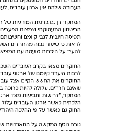
החוקרים את החשש הקיים אצל עובדי
שאינם חרדים, עלולה להיות כרוכה 
המחקר, "דרישות ותביעות מצד ארגון
הלכתית כאשר ארגון העובדים עלול 
החוק גם כאשר על פי ההלכה היהודית
גורם נוסף המקשה על התאגדויות של ע
החוקרים, הינו הביקוש הגדול של ע
מצומצם יותר של מקומות עבודה. הם מ
לשפר את המצב הקיים. כמו כן, הם מ
יותאמו לתנאים הנדרשים לפעולה במג
אלה יוכלו לייצג את האינטרסים של ה
ואת תנאי עבודתם.
אחת הדילמות המרכזיות שמציגים ה
השאלה אם צריך להתקיים ארגון עוב
שעדיף להתארגן במסגרת ארגון עובדי
היא שלא יהיה חזק דיו לשרת את טוב