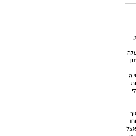
יות
כללי
וך
ווחו
הכללי. אצל
כך שבמקום
ה,
ם