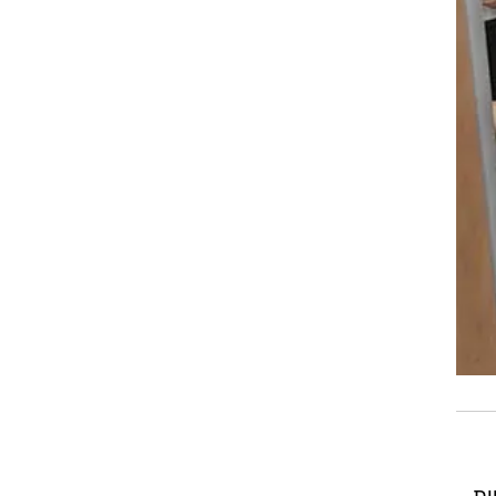
 לא פחות
ותר
ך
ך.