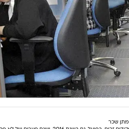
מתן שכר
שווה לגברים ולנשים המועסקים בתפקידים זהים, בפועל, גם בשנת 2016, ישנם פערים של
 הלשכה המרכזית לסטטיסטיקה. אבל מי שמצבן הוא רע אפילו י
ות, אף שלעתים קרובות הן המפרנסות העיקריות של משק
 למחקרי מדיניות ומתפרסם כאן לראשונה מסביר זאת בכ
ק בעבודה בכל מחיר ויהיו מוכנות מוכנות לעבוד בשכר נמו
חרדית, שבה קיימת תביעה חברתית כלפי הנשים להיות