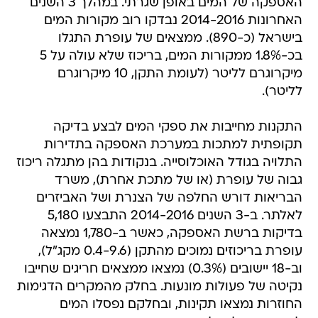
האספקה של המים באופן שגרתי. במהלך 3 השנים
האחרונות 2014-2016 נבדקו רוב מקורות המים
בישראל (כ-890). ממצאים של עופרת התגלו
בכ-1.8% ממקורות המים, בריכוז שלא עולה על 5
מיקרוגרם לליטר (לעומת התקן, 10 מיקרוגרם
לליטר).
התקנות מחייבות את ספקי המים לבצע בדיקה
תקופתית למתכות במערכת האספקה בתדירות
התלויה בגודל האוכלוסייה. בנקודות בהן מתגלה ריכוז
גבוה של עופרת (או של מתכת אחרת), משרד
הבריאות דורש החלפה של הצנרת ושל האביזרים
לאלתר. ב-3 השנים 2014-2016 התבצעו 5,180
בדיקות ברשת האספקה, כאשר ב-1,780 נמצאה
עופרת בריכוזים נמוכים מהתקן (0.4-9.6 מקג"ל),
וב-18 יישובים (0.3%) נמצאו ממצאים חריגים שחייבו
נקיטה של פעולות מונעות. בחלק מהמקרים הדגימות
החוזרות נמצאו תקינות, ובחלקם נפסלו המים