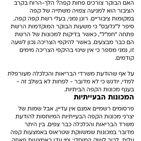
האם הבוקר צורכים פחות קפה? הלך-הרוח בקרב
הציבור הוא למניעה צפויה משתייה של קפה
במקומות ציבוריים. רונן נמני, בעלי רשת קפה קפה,
סיפר ל"גלובס" כי משעות הבוקר המוקדמות הרשת
פתחה "חמ"ל", כאשר בדיקות למכונות של הרשת
הם כבר מבצעים. באשר להיקפי הצריכה נכון לשעה
זו, נמני מספר כי אין שינוי בהיקפי הצריכה מימים
קודמים.
על אף שהודעת משרדי הבריאות והכלכלה מעורפלת
למדי, יודגש כי לא מדובר - לפחות לא בשלב זה -
בענף מכונות הקפה הביתיות.
המכונות הבעייתיות
פרסומים רשמיים אמנם אין עדיין, אבל שמות של
יצרני מכונות הקפה הבעייתיות המיוחסות להודעת
משרד הבריאות והכלכלה כבר צפים. בין היתר
מדובר במכונות שמשווקת שטראוס באמצעות קפה
עלית  לרוב לשוק המוסדי; ומי עדן באמצעות פאוזה,