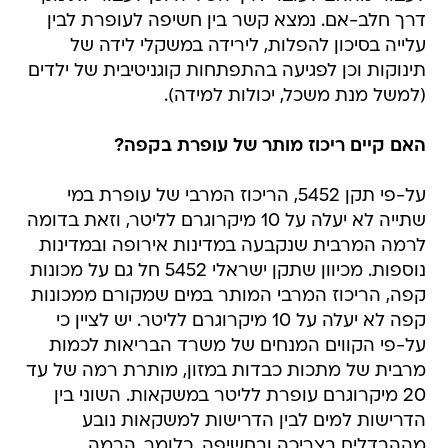
דרך חלב-אם. נמצא קשר בין חשיפה לעופרת לבין
עלייה בסיכון להפלות, לירידה במשקלי לידה של
תינוקות וכן לפגיעה בהתפתחות קוגניטיבית של ילדים
(למשל מנת משכל, יכולות למידה).
האם קיים ריכוז מותר של עופרת בקפה?
על-פי תקן 5452, הריכוז המרבי של עופרת במי
שתייה לא יעלה על 10 מיקרוגרם לליטר, וזאת בדומה
לרמה המרבית שנקבעה במדינות אירופה ובמדינות
נוספות. מכיוון שתקן ישראלי 5452 חל גם על מכונות
קפה, הריכוז המרבי המותר במים שמקורם ממכונות
קפה לא יעלה על 10 מיקרוגרם לליטר. יש לציין כי
על-פי הקווים המנחים של משרד הבריאות לכמות
מרבית של מתכות כבדות במזון, מותרת רמה של עד
20 מיקרוגרם עופרת לליטר במשקאות. השוני בין
הדרישות למים לבין הדרישות למשקאות נובע
מההבדלים בצריכה ובחשיפה. כלומר, הרמה