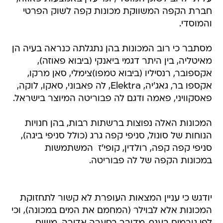
חברת הקפה המשווקת מכונות קפה לשוק הפרטי
והמוסדי.
מסתבר כי רוב המכונות בהן נתגלתה כנראה בעיה הן
מאיטליה, בין היתר דגמי ביאנקי (ביבוא פאוזה),
אקספובר, רנסיליו (ביבוא טמפו)צימלי, סאן מרקו,
אקספו בר, גאג'יה, Elektra, לה פאבוני, סאקו, לוקה,
פאסקוויני, פאמה ודגם לה פבוריטה המיוצר בישראל.
המכונות האלה נפוצות ברשתות רבות, בהן חנויות
הנוחות של סונול, סניפי קפה גרג (כולל סניפי ביגה),
סניפי קפה קפה, רולדין, קופי'ז  המשתמשות
במכונות הקפה של לה פבוריטה.
יודגש כי עניין המצאות העופרת לא קשור לתחזוקת
המכונות אלא לבוילר (המחמם את המים במכונה), וכי