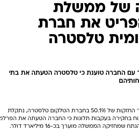
ממשלת אוסטרליה, המבקשת למכור החזקות של 50.1% בחברת הטלקום טלסטרה, נתקלת
וח בחקירה בעקבות תלונות כי החברה הטעתה את הפרלמ
חזיקה הממשלה מוערך בכ-16 מיליארד דולר.
מתקשה לסיים את הפרטתה של חברת הטלפון הלאומית.
כשולים רבים, ובסין נדחתה הנפקתה של צ'יינה טלקום,
ע מתלונה של קבוצת צרכנים הטוענים כי שירות לקוי שסיפ
נים כי החברה לא טיפלה בתלונותיהם כיאות, וצותתה
 הטעתה את הפרלמנט ואת ביהמ"ש במדינת ויקטוריה לגבי