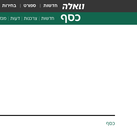
חדשות
ספורט
בחירות
כסף
חדשות
צרכנות
דעות
מגזי
החלטות פיננסיות
בדיקת מוצרים
כסף
חדשות מהמדף
השוואת מחירים
קשיים בדרכ
צרכנות פיננסית
אוסטרליה לה
הטלקום הלאו
דפנה מאור
4.11.2002 / 8:25
קבוצת צרכנים הנמצאת בסכסוך
המשפט והפרלמנט וצותתה לשיח