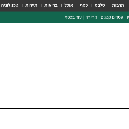
תרבות
סלבס
כסף
אוכל
בריאות
תיירות
טכנולוגיה
ן
עסקים קטנים
קריירה
עוד בכסף
חינוך פיננסי
כסף עולמי
דין וחשבון
קריפטו
ה של ממשלת
ספורט ביזנס
פריט את חברת
מית טלסטרה
 עם החברה טוענת כי טלסטרה הטעתה את בתי
ותיהם