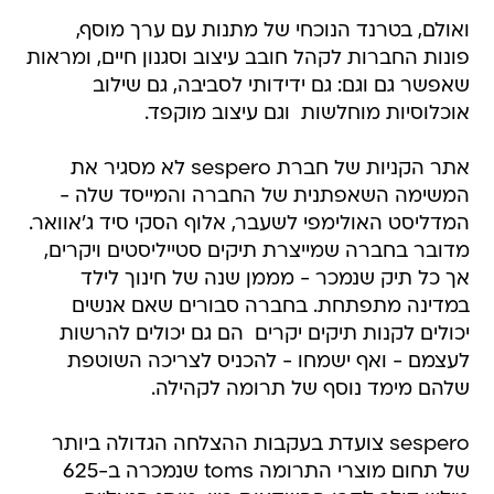
ואולם, בטרנד הנוכחי של מתנות עם ערך מוסף,
פונות החברות לקהל חובב עיצוב וסגנון חיים, ומראות
שאפשר גם וגם: גם ידידותי לסביבה, גם שילוב
אוכלוסיות מוחלשות  וגם עיצוב מוקפד.
אתר הקניות של חברת sespero לא מסגיר את
המשימה השאפתנית של החברה והמייסד שלה -
המדליסט האולימפי לשעבר, אלוף הסקי סיד ג'אוואר.
מדובר בחברה שמייצרת תיקים סטייליסטים ויקרים,
אך כל תיק שנמכר - מממן שנה של חינוך לילד
במדינה מתפתחת. בחברה סבורים שאם אנשים
יכולים לקנות תיקים יקרים  הם גם יכולים להרשות
לעצמם - ואף ישמחו - להכניס לצריכה השוטפת
שלהם מימד נוסף של תרומה לקהילה.
sespero צועדת בעקבות ההצלחה הגדולה ביותר
של תחום מוצרי התרומה toms שנמכרה ב-625