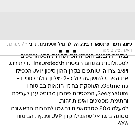
/
פיונה דרמון, פרנסואה רובינה, הלן לה גאל, סטפן גינה, קובי ר
מערכת
וואלה, צילום מסך
בגלריה דובנוב הוכרזו זוכי תחרות הסטארטפים
לטכנולוגיות בתחום הביטוח Insuretec\h. גדי תירוש
ויואב צרויה, שותפים בקרן ההון סיכון JVP הכפילו
את הפרס להשקעה של כ-2 מיליון דולר לזוכים -
GetmeIns, העוסקת בחיזוי הונאות בביטוח ו-
Seegnature, המספקת פתרון מבוסס ענן לעריכת
וחתימת מסמכים ואימות זהות.
למעלה מ80 סטרטאפים נרשמו לתחרות הראשונה
מסוגה בישראל שהובילו קרן JVP וענקית הביטוח
AXA.