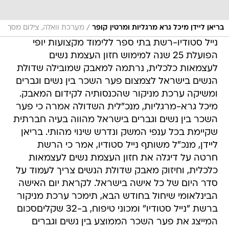
/
בריאן ליידן מיכל גרא מרגליות ומרטין קופר
מערכת וואלה, צילום מסך
נייל סטודיו-רשת בתי ספר ללימוד מקצועות יופי
הפועלת 25 שנה למימוש חזון העצמת נשים
לעצמאות כלכלית, נרתמה למאבק שמובילה שדולת
הנשים בישראל לצמצום פער השכר בין נשים וגברים
ומשיקה ערכת מניקור שהכנסותיה לקידום המאבק.
מיכל גרא-מרגליות, מנכ"לית השדולה אמרה כי פער
השכר בין נשים וגברים בישראל מהווה בעיה חברתית
שקיימת בכל ענפי המשק ונדרש שינוי מהותי. בריאן
ליידן, מנכ"ל משותף נייל סטודיו, אמר כי הרשת
חרטה על דיגלה את חזון העצמת נשים לעצמאות
כלכלית, וחיזוק מאבק שדולת הנשים צריך לעמוד על
סדר היום של כל אישה בישראל. לקראת יום האישה
הבינלאומי שיחול בחודש הבא, תימכר ערכת מניקור
ברשת "נייל סטודיו" ומכוני טיפוח, ב-32 שקליםסכום
המייצג את פער השכר הממוצע בין נשים וגברים