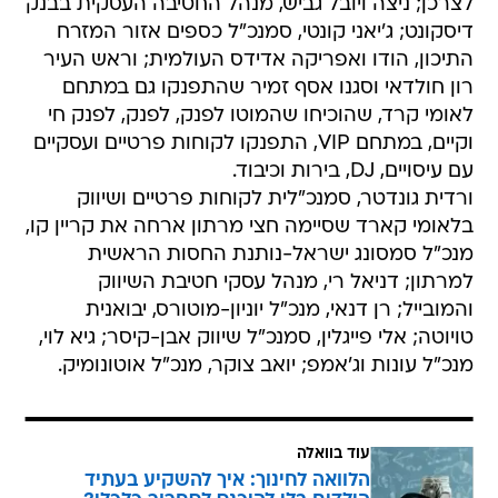
לצרכן; ניצה ויובל גביש, מנהל החטיבה העסקית בבנק
דיסקונט; ג'יאני קונטי, סמנכ"ל כספים אזור המזרח
התיכון, הודו ואפריקה אדידס העולמית; וראש העיר
רון חולדאי וסגנו אסף זמיר שהתפנקו גם במתחם
לאומי קרד, שהוכיחו שהמוטו לפנק, לפנק, לפנק חי
וקיים, במתחם VIP, התפנקו לקוחות פרטיים ועסקיים
עם עיסויים, DJ, בירות וכיבוד.
ורדית גונדטר, סמנכ"לית לקוחות פרטיים ושיווק
בלאומי קארד שסיימה חצי מרתון ארחה את קריין קו,
מנכ"ל סמסונג ישראל-נותנת החסות הראשית
למרתון; דניאל רי, מנהל עסקי חטיבת השיווק
והמובייל; רן דנאי, מנכ"ל יוניון-מוטורס, יבואנית
טויוטה; אלי פייגלין, סמנכ"ל שיווק אבן-קיסר; גיא לוי,
מנכ"ל עונות וג'אמפ; יואב צוקר, מנכ"ל אוטונומיק.
עוד בוואלה
הלוואה לחינוך: איך להשקיע בעתיד