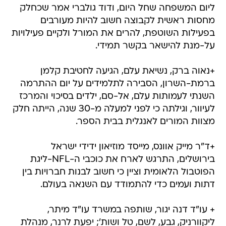
ליום המשפחה שחל היום, ודוד גולברי אמר שכחלק
מחסות ראשית לקבוצה חשוב להיות מעורבים
בפעילות השוטפת, להרים את המורל ולקיים פעילויות
על-מנת להישאר בקשר תמידי.
+נאוה ברק, נשיאת עלם, הגיעה לחטיבת קלמן
ברמת-השרון, הסבירה לתלמידים על יום ההתרמה
השנתי לעמותות עלם, אל-סם, ילדים בסיכוי והמרכז
לעיוור, וגילתה כי לפני למעלה מ-30 שנה, הייתה חלק
מצוות המורים לאנגלית בבית הספר.
+ד"ר מייק אוונס, מייסד מוזיאון ידידי ישראל
בירושלים, התרגש לארח את כוכבי ה-NFL-ליגת
הפוטבול הלאומית וציין כי חשוב לבנות חברויות בין
דתות ועמים כדי להתמודד עם השנאה בעולם.
+ עו"ד דנה יגור, שותפה במשרד עו"ד מיתר,
ליקוורניק, גבע, לשם, טל ושות'; יפעת לרנר, מנהלת