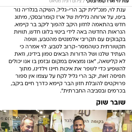
/
ענת לוי וארז קומרובסקי
צילום רונית מטיאס
ענת לוי, מנכ"לית יקב הרי-גליל, השיקה בגלריה נור
ביפו, על ארוחה גלילית של ארז קומרובסקי, מיתוג
חדש בהתאמה לחזון היקב להפוך ליקב בר קיימא.
הנראות החדשה באה לידי ביטוי בלוגו חדש, תוויות
בקבוקים עם תקריבי אלמנטים מהטבע, ושפה
תקשורתית כשהמסר-קרוב לטבע. לוי אמרה כי
העתיד שלנו ושל הדורות הבאים טמון בידינו, וזאת
לא קלישאה, "אנו נמצאים במקום ובזמן בו אנו יכולים
להשפיע כדי לשפר את איכות חיינו וילדינו, מתוך
תפיסה זאת, יקב הרי גליל לקח על עצמו אין ספור
פרויקטים להובלת חזון הבר קיימא כדרך חיים ביקב,
בכרמים ובסביבה החברתית".
שובר שוק