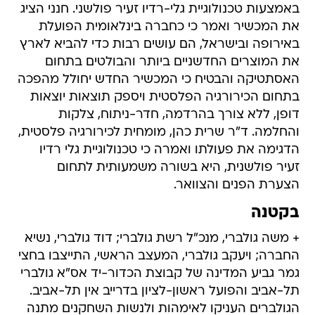
באמצעות טכנולוגיית גלי-רדיו זעיר פולשני. חנני הציג
את המכשיר ואמר כי כחברה בינלאומית הפועלת
באירופה ובישראל, הם עושים רבות כדי להביא לארץ
את המוצרים החדשניים ביותר והבולטים בתחום
האסתטיקה והבטיח כי המכשיר החדש יחולל מהפכה
בתחום הכירורגיה הפלסטית ויספק תוצאות יוצאות
דופן, ללא צורך בהרדמה, חדר-ניתוח, צלקות
והחלמה. ד"ר שרית כהן, מומחית לכירורגיה פלסטית,
הדגימה את פעולתו ואמרה כי טכנולוגיית גלי רדיו
זעיר פולשנית, היא בשורה משמעותית לתחום
הצערת הפנים והצוואר.
בקטנה
+ משה גולברי, מנכ"ל רשת גולברי; דוד גולברי, נשיא
החברה; ויעקב גולברי, המעצב הראשי, התייצבו בחצי
גמר גביע המדינה של קבוצת הכדור-יד אס"א גולברי
תל-אביב והפועל ראשון-לציון בדרייב אין תל-אביב.
הגולברים העניקו לאימהות ולנשות השחקנים מתנה