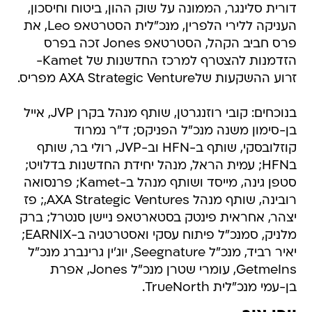
דורית סלינגר, הממונה על שוק ההון, ביטוח וחיסכון,
העניקה ללירי הלפרין, מנכ"לית הסטרטאפ Leo, את
פרס חביב הקהל, הסטרטאפ Jones זכה בפרס
הזדמנות להצטרף למרכז החדשנות של Kamet-
זרוע ההשקעות שלAXA Strategic Venture מפריס.
בנוכחים: קובי רוזנגרטן, שותף מנהל בקרן JVP, אייל
בן-סימון משנה מנכ"ל הפניקס; ד"ר נמרוד
קוזלובסקי, שותף ב-HFN וב-JVP, רולי בר, שותף
בHFN; עמית הראל, מנהל יחידת החדשנות בדלויט;
סטפן גינה, מייסד ושותף מנהל ב-Kamet; פרנסואה
רובינה, שותף מנהל AXA Strategic Ventures,; פז
יצהר, אחראית פינטק בסטארטאפ ניישן סנטרל; ברק
מלניק, סמנכ"ל פיתוח עסקי ואסטרטגיה ב-EARNIX;
יאיר רביד, מנכ"ל Seegnature, יוג'ין גרינברג מנכ"ל
GetmeIns, עומרי שטרן מנכ"ל Jones, אפרת
בן-עמי מנכ"לית TrueNorth.