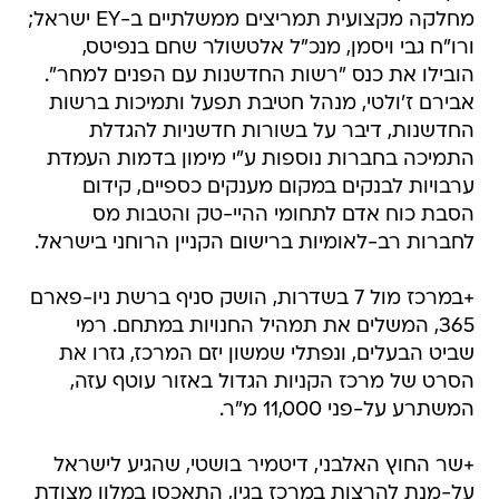
מחלקה מקצועית תמריצים ממשלתיים ב-EY ישראל;
ורו"ח גבי ויסמן, מנכ"ל אלטשולר שחם בנפיטס,
הובילו את כנס "רשות החדשנות עם הפנים למחר".
אבירם ז'ולטי, מנהל חטיבת תפעל ותמיכות ברשות
החדשנות, דיבר על בשורות חדשניות להגדלת
התמיכה בחברות נוספות ע"י מימון בדמות העמדת
ערבויות לבנקים במקום מענקים כספיים, קידום
הסבת כוח אדם לתחומי ההיי-טק והטבות מס
לחברות רב-לאומיות ברישום הקניין הרוחני בישראל.
+במרכז מול 7 בשדרות, הושק סניף ברשת ניו-פארם
365, המשלים את תמהיל החנויות במתחם. רמי
שביט הבעלים, ונפתלי שמשון יזם המרכז, גזרו את
הסרט של מרכז הקניות הגדול באזור עוטף עזה,
המשתרע על-פני 11,000 מ"ר.
+שר החוץ האלבני, דיטמיר בושטי, שהגיע לישראל
על-מנת להרצות במרכז בגין, התאכסן במלון מצודת