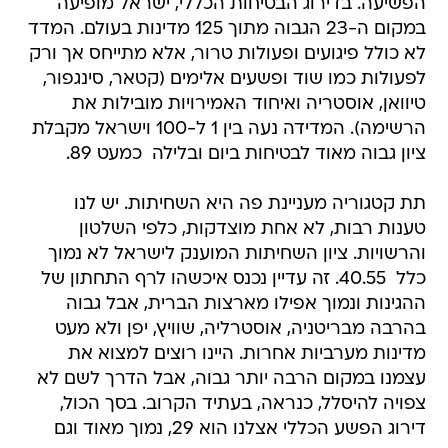
הפשיעה. בדירוג הבטיחות הכללי, ישראל מופיעה
במקום ה-23 הגבוה מתוך 125 מדינות בעולם. המדד
לא כולל פיגועים ופעולות טרור, אלא מתייחס אך ורק
לפעולות כמו שוד ופשעים אלימים (קטאר, סינגפור,
טיוואן, אוסטריה ואיחוד האמירויות מובילות את
הרשימה). המדידה נעה בין 1 ל-100 וישראל מקבלת
ציון גבוה מאוד לבטיחות ביום ובלילה  כמעט 89.
תת קטגוריה מעניינת פה היא השחיתות. יש לנו
טענות רבות, לא אחת מוצדקות, כלפי השלטון
והרשויות. ציון השחיתות המוענק לישראל לא נמוך
כלל  40.55. זה עדיין נכנס איכשהו לרף התחתון של
ההגינות ונמוך אפילו מארצות הברית, אבל גבוה
בהרבה מבריטניה, אוסטרליה, שוויץ, יפן ולא מעט
מדינות מערביות אחרות. היינו רוצים למצוא את
עצמנו במקום הרבה יותר גבוה, אבל הדרך לשם לא
צפויה להיסלל, כנראה, בעתיד הקרוב. בסך הכול,
דירוג הפשע הכללי אצלנו הוא 29, נמוך מאוד וגם