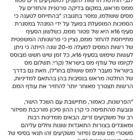
לגבי החלטת הרשות להעניק למשקיעים זרים פטור
ממס מראש, במקום בדיקה פרטנית והחזרים על
מסים ששולמו, נמסר בתגובה: "בהתייחס לטענה כי
הסמכות המופעלת בפועל על ידי המנהל במסגרת
סעיף 16א היא של פטור ממס, כשלשון הסעיף
מתייחסת להחזר ממס, נציין כי פרשנותה המשפטית
של רשות המסים למעלה מ-20 שנה הייתה כי ניתן
לעשות שימוש בסעיף 16א, כל זמן שיש חשש מבוסס
לקיומו של עודף מס בישראל (קרי: תשלום מס
בישראל מעבר למס ששולם בחו"ל), וזאת גם בדרך
של החלטה מראש בנסיבות בהן בהתאם למדיניות,
הרשות תצטרך מאוחר יותר להחזיר את עודף המס.
"הפרשנות, כאמור, מתיישבת עם השכל הישר,
ונובעת מהתפיסה כי קרן ההון סיכון מורכבת מפיזור
רב של משקיעים זרים, הבאים ממדינות רבות
ומאוגדים בצורות התאגדות שונות וחלים עליהם
משטרי מס שונים (פיזור משקיעים זהו תנאי בסיסי של