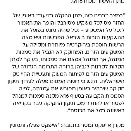
מתן האישור מכוח 16א).
"במצב דברים כזה, מתן ההקלה בדיעבד באופן של
החזר מס לכל משקיע מסורבל והופך את האמור
לנטל על המשקיע - נטל שהיה מונע בפועל את
ההשקעות הזרות בישראל. הפרשנות שאימצה
הרשות חוסכת בירוקרטיה מיותרת ומקילה על
המשקיעים הזרים. המחוקק לא הגביל את סמכות
המנהל, אך המנהל צמצם את סמכותו, בעיקר למתן
הקלות לקרנות לגביהן ברורה התרומה הגדולה של
המשקיעים הזרים לפיתוח המשק ותעשיית ההיי טק
הישראלית. יודגש כי רשות המסים פעלה לערוך תיקון
חקיקה שיבהיר באופן מפורש את עמדתה, לפיה
הסמכות הקבועה בסעיף 16א מקנה סמכות למנהל
לפטור או להחזיר מס. תיקון החקיקה עבר בקריאה
ראשונה במליאת הכנסת".
מקרן אייפקס נמסר בתגובה: "אייפקס פעלה ותמשיך