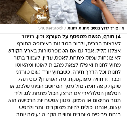
/
אין צורך לרוץ בגשם מחנות לחנות
ShutterStock
4) חורף, הגשם מטפטף על העורף:
נכון, בניגוד
לארצות הברית, ולרוב המדינות באירופה החורף
אצלנו קליל, אבל גם אם הטמפרטורות בארץ הקודש
לא צונחות עמוק מתחת לאפס, עדיין, לעמוד בתור
מחוץ לחנות ואפילו לצאת מהבית לאוטו ומהאוטו
לחנות וכל הדרך חזרה, כשבחוץ יורד גשם טורדני
וכבד, זו חוויה מפוקפקת. מה הפתרון? כוס תה/
שוקו/ קפה חמה מול מסך המחשב הביתי שלכם, או
הטלפון הסלולארי אם תרצו, הכול מתחת לגג וליד
תנור החימום או המזגן. מגוון אפשרויות הרכישה הוא
עצום, אנחנו יכולים להיות ממוקדים יותר ולחפש
בנחת פריטים מיוחדים וחוויית הקנייה נעימה יותר.