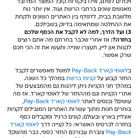
ויכולים לשלם, אילו ביקורות קיבל המוצר המדובר
מאנשים שונים ברחבי הרשת ועוד. אין יותר נוח
מלשבת בבית, לדפדף בין האתרים השונים ולקחת
את ההחלטה שמתאימה בדיוק בשבילכם.
3) ועל הדרך, למה לא לקבל את הכסף שלכם
בחזרה?:
אז אחרי שכבר בחרתם מה אתם רוצים
לקנות און ליין, תעצרו שנייה ותעשו את זה הכי חכם
שרק אפשר.
ב
לאומי קארד Pay-Back
למשל מאפשרים לקבל
החזר קבוע על
קניות ברשת
במהלך כל השנה.
במהלך חגי הקניות ניתן ליהנות גם מהמבצעים של
אתרי הקניות וגם מההחזר של לאומי קארד. אז מה
עושים? נכנסים לאתר
לאומי קארד Pay-Back
,
בוחרים חנות מתוך עשרות האתרים המובילים לקניות
אונליין בארץ ובעולם, קונים כרגיל ומקבלים כסף
בחזרה לכרטיס האשראי. כל קנייה דרך
לאומי קארד
Pay-Back
צוברת עבורכם החזר כספי, כבר מהשקל