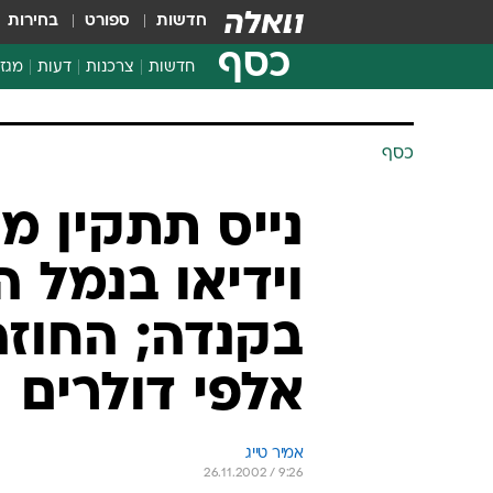
חדשות
ספורט
בחירות
כסף
חדשות
צרכנות
דעות
מגזי
החלטות פיננסיות
בדיקת מוצרים
כסף
חדשות מהמדף
השוואת מחירים
נייס תתקין 
צרכנות פיננסית
וידיאו בנמל 
בקנדה; החוז
אלפי דולרים
אמיר טייג
26.11.2002 / 9:26