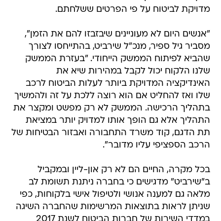
מדויקת לביטוח על פי הפרטים ששלחתם.
"אנשים היום לא מעוניינים שיבזבזו להם את הזמן",
מסביר גיל ספיר, מנכ"ל שירביט, בהתייחסו לצורך
שהביא לפיתוח הממשק הייחודי. "בעזרת הממשק
שלנו הלקוח יכול לקבל במהירות שיא את
האינדיקציה המדויקת ביותר לעלות הביטוח לרכב
שלו ואז להחליט אם הוא רוצה ללכת על זה ולהמשיך
בתהליך הרכישה. הממשק לא רק מפשט ומקצר את
התהליך אלא גם הופך אותו למדויק יותר במציאת
תת הדגם, קוד משרד התחבורה ואבזור הבטיחות של
הרכב הספציפי עליו מדובר".
בכל מקרה, החיים הם לא רק און-ליין ובמקביל
ב"שירביט" מדגישים כי בחברה ניתנת תשומת לב
מלאה גם למענה אנושי ולטיפול אישי בלקוחות, כפי
שניתן לראות בתוצאות המרשימות שהחברה השיגה
במדדי השירות של חברות הביטוח לשנת 2017