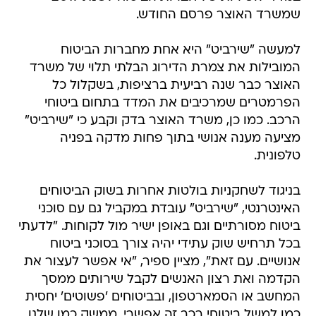
שמשרד האוצר פרסם החודש.
למעשה "שירביט" היא אחת מחברות הביטוח
המובילות את צמרת הדירוג הבלתי תלוי של משרד
האוצר כבר שנה רביעית ברציפות, בשקלול כל
הפרמטרים שמרכיבים את המדד בתחום ביטוחי
הרכב. כמו כן, משרד האוצר בדק וקבע כי "שירביט"
מציעה מענה אנושי בתוך פחות מדקה בפניה
טלפונית.
בניגוד לשחקניות בולטות אחרות בשוק הביטוחים
האינטרנטי, "שירביט" עובדת במקביל גם עם סוכני
ביטוח מסורתיים וגם באופן ישיר מול לקוחות. "לדעתי
בכל תרחיש שוק עתידי יהיה צורך בסוכני ביטוח
אנושיים. עם זאת", מציין ספיר, "אי אפשר לעצור את
הקדמה ואת רצון האנשים לקבל שירותים ממסך
המחשב או הסמארטפון, ובביטוחים 'פשוטים' יחסית
כמו למשל ביטוחי רכב זה אפשרי. ממשק כמו שלנו