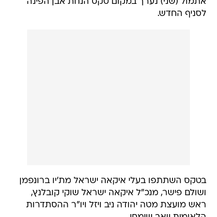
אתמול (שני) נערך במקום טקס הנחת אבן הפינה
לסניף החדש.
בטקס השתתפו בעלי איקאה ישראל מת'יו ברונפמן
ושולם פישר, מנכ"ל איקאה ישראל שוקי קובלנץ,
ראש מועצת מטה יהודה ניב ויזל ויו"ר ההסתדרות